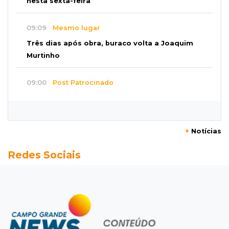
nesta sexta-feira
09:09
Mesmo lugar
Três dias após obra, buraco volta a Joaquim
Murtinho
09:00
Post Patrocinado
Chanton celebra Dia dos Pais com cestas, kits
e tortas especiais
+
Notícias
08:55
Agosto Lilás
Redes Sociais
Bares serão pontos de apoio a mulheres
vítimas de violência
08:48
"Caminhada" matinal
Jiboia “passeia” entre flores de ipê e chama
atenção no Parque dos Poderes