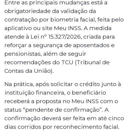
consignados do INSS entram em vigor
Entre as principais mudanças está a
nesta terça-feira (19), exigindo validação
obrigatoriedade da validação da
por biometria facial pelo aplicativo Meu
contratação por biometria facial, feita pelo
INSS. A confirmação deve ocorrer em até
aplicativo ou site Meu INSS. A medida
cinco dias, ou o contrato é cancelado.
atende à Lei nº 15.327/2026, criada para
Ficam proibidas contratações por
telefone ou procuração. O prazo máximo
reforçar a segurança de aposentados e
de pagamento passa de 96 para 108
pensionistas, além de seguir
parcelas, e o início do pagamento pode
recomendações do TCU (Tribunal de
ser adiado em até três meses.
Contas da União).
Na prática, após solicitar o crédito junto à
instituição financeira, o beneficiário
receberá a proposta no Meu INSS com o
status “pendente de confirmação”. A
confirmação deverá ser feita em até cinco
dias corridos por reconhecimento facial.