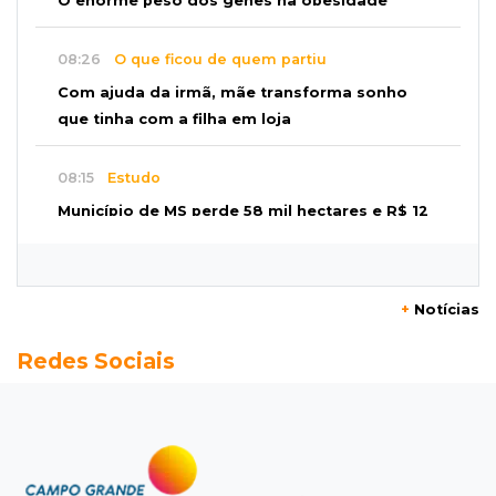
O enorme peso dos genes na obesidade
08:26
O que ficou de quem partiu
Com ajuda da irmã, mãe transforma sonho
que tinha com a filha em loja
08:15
Estudo
Município de MS perde 58 mil hectares e R$ 12
milhões por mês com silvicultura
08:03
Amambai
+
Notícias
Rapaz de 23 anos morre ao bater o carro em
Redes Sociais
poste de energia elétrica
07:54
Ruas bloqueadas
Campo Grande tem quatro interdições no
trânsito neste domingo