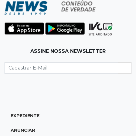
07:45
Dia dos Pais
Qual conselho do seu pai você não ouviu e
hoje paga um preço alto?
07:30
Disciplina e amor
ASSINE NOSSA NEWSLETTER
Pais passam kung-fu de geração em geração
e agora treinam as filhas
07:26
Tiradentes
Ataque em beco deixa um morto com rosto
deformado e outro ferido
07:20
14 de julho
EXPEDIENTE
Feira Central encerra Festival do Sobá com
karaokê de Dia dos Pais
ANUNCIAR