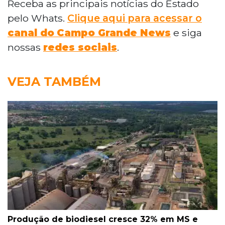
Receba as principais notícias do Estado
pelo Whats.
Clique aqui para acessar o
canal do
Campo Grande News
e siga
nossas
redes sociais
.
VEJA TAMBÉM
Produção de biodiesel cresce 32% em MS e