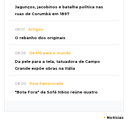
Jagunços, jacobinos e batalha política nas
ruas de Corumbá em 1897
08:10
Artigos
O rebanho dos originais
08:06
De MS para o mundo
Da pele para a tela, tatuadora de Campo
Grande expõe obras na Itália
08:00
Post Patrocinado
"Bota Fora" da Sofá Inbox reúne quatro
opções com 48% de desconto
07:58
Túnel do tempo
+
Notícias
Fonte gigante fez supermercado em 1973 virar