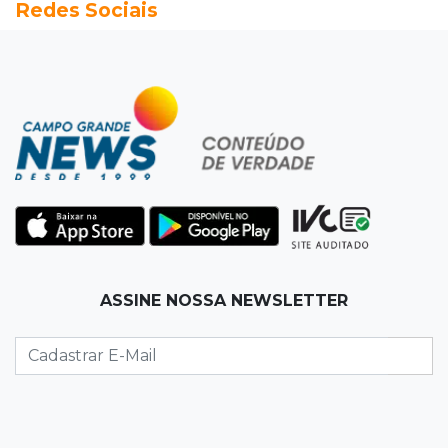
Redes Sociais
passeio campo-grandense
07:49
Copa Pelezinho
Torneio de futsal abre 34ª edição com quatro
jogos neste sábado
07:48
Pele Vermelha, Corona, Valley...
Muita gente já passou a madrugada dentro da
imaginação de Scalise
07:45
José Marques
ASSINE NOSSA NEWSLETTER
Agosto no Bosque reúne esporte, cultura e
prêmios
07:33
Agenda
Riedel vai a Brasília para reunião no Ministério
do Meio Ambiente