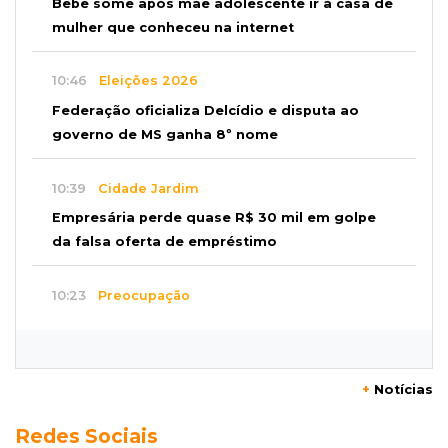
Bebê some após mãe adolescente ir à casa de
mulher que conheceu na internet
10:46
Eleições 2026
Federação oficializa Delcídio e disputa ao
governo de MS ganha 8º nome
10:39
Cidade Jardim
Empresária perde quase R$ 30 mil em golpe
da falsa oferta de empréstimo
10:23
Preocupação
Anvisa sobe alerta sobre testosterona sem
indicação como risco ao coração
+
Notícias
10:18
Comércio exterior
Redes Sociais
Superávit comercial de MS cresce 17,8% com