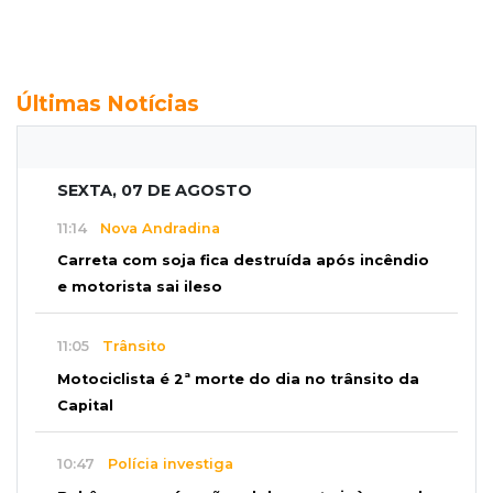
Últimas Notícias
SEXTA, 07 DE AGOSTO
11:14
Nova Andradina
Carreta com soja fica destruída após incêndio
e motorista sai ileso
11:05
Trânsito
Motociclista é 2ª morte do dia no trânsito da
Capital
10:47
Polícia investiga