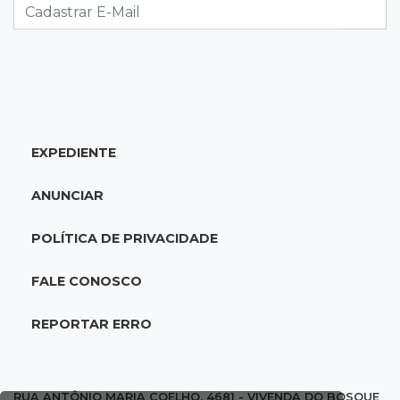
FAB morrem em confronto
19:37
Cotação
Dólar comercial cai 0,46% e encerra semana
cotado a R$ 5,08
EXPEDIENTE
19:18
95º caso
Foragido que se passava por pastor morre
ANUNCIAR
após reagir à abordagem policial
POLÍTICA DE PRIVACIDADE
18:51
Certidão
Em MS, uma criança é registrada sem o nome
FALE CONOSCO
do pai a cada 2h
REPORTAR ERRO
18:36
Decisão
Pantanal viaja para Goiás em busca de acesso
inédito à Série A2 feminina
RUA ANTÔNIO MARIA COELHO, 4681 - VIVENDA DO BOSQUE