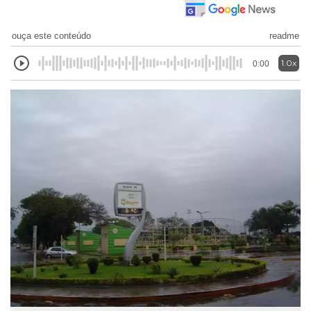
ouça este conteúdo
readme
1.0x
0:00