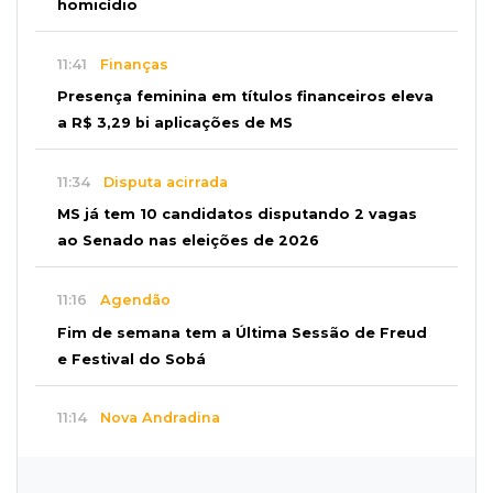
homicídio
11:41
Finanças
Presença feminina em títulos financeiros eleva
a R$ 3,29 bi aplicações de MS
11:34
Disputa acirrada
MS já tem 10 candidatos disputando 2 vagas
ao Senado nas eleições de 2026
11:16
Agendão
Fim de semana tem a Última Sessão de Freud
e Festival do Sobá
11:14
Nova Andradina
Carreta com soja fica destruída após incêndio
e motorista sai ileso