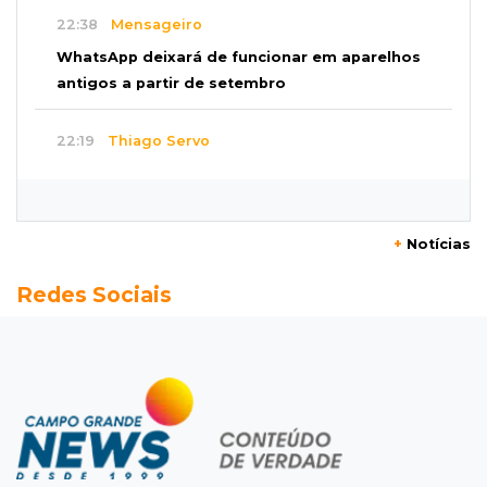
22:38
Mensageiro
WhatsApp deixará de funcionar em aparelhos
antigos a partir de setembro
22:19
Thiago Servo
Sertanejo desiste de ação de R$ 12 milhões
por pagar pensão sem ser pai
+
Notícias
21:50
Balcão de empregos
Redes Sociais
Semana vai começar com 909 novas
oportunidades de trabalho em 114 funções
21:31
Flagrante
Motorista atinge carro parado, perde
retrovisor e foge no Jardim Antártica