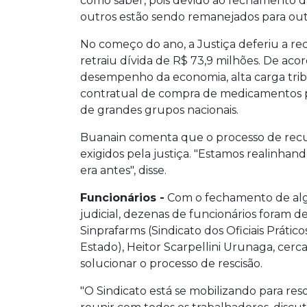
como saber, pois devido ao fechamento da
outros estão sendo remanejados para out
No começo do ano, a Justiça deferiu a r
retraiu dívida de R$ 73,9 milhões. De acor
desempenho da economia, alta carga tribu
contratual de compra de medicamentos pe
de grandes grupos nacionais.
Buanain comenta que o processo de recup
exigidos pela justiça. "Estamos realinha
era antes", disse.
Funcionários -
Com o fechamento de algu
judicial, dezenas de funcionários foram 
Sinprafarms (Sindicato dos Oficiais Práti
Estado), Heitor Scarpellini Urunaga, cerc
solucionar o processo de rescisão.
"O Sindicato está se mobilizando para re