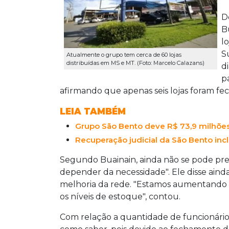
D
B
l
S
Atualmente o grupo tem cerca de 60 lojas
distribuídas em MS e MT. (Foto: Marcelo Calazans)
d
p
afirmando que apenas seis lojas foram fe
LEIA TAMBÉM
Grupo São Bento deve R$ 73,9 milhões 
Recuperação judicial da São Bento inclu
Segundo Buainain, ainda não se pode precis
depender da necessidade". Ele disse aind
melhoria da rede. "Estamos aumentando 
os níveis de estoque", contou.
Com relação a quantidade de funcionário