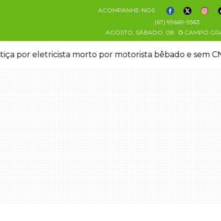
ACOMPANHE-NOS
(67) 99669-9563
AGOSTO, SÁBADO
08
CAMPO GR
stiça por eletricista morto por motorista bêbado e sem 