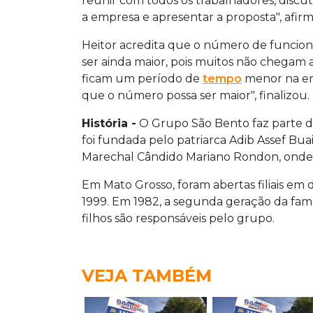
reunir com todos os trabalhadores, discu
a empresa e apresentar a proposta", afir
Heitor acredita que o número de funcion
ser ainda maior, pois muitos não chegam 
ficam um período de
tempo
menor na emp
que o número possa ser maior", finalizou.
História -
O Grupo São Bento faz parte da
foi fundada pelo patriarca Adib Assef Bua
Marechal Cândido Mariano Rondon, onde 
Em Mato Grosso, foram abertas filiais em
1999. Em 1982, a segunda geração da famí
filhos são responsáveis pelo grupo.
VEJA TAMBÉM