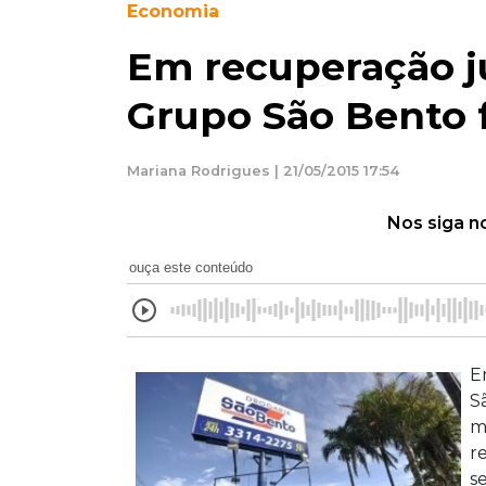
Economia
Em recuperação ju
Grupo São Bento f
Mariana Rodrigues | 21/05/2015 17:54
Nos siga n
ouça este conteúdo
E
S
m
r
s