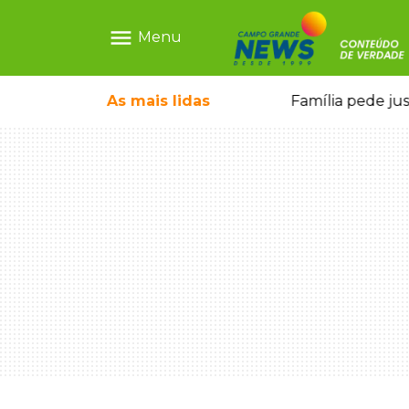
menu
Menu
o pela FAB morrem em confronto
As mais
lidas
Família pede ju