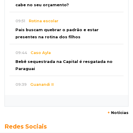
cabe no seu orçamento?
09:51
Rotina escolar
Pais buscam quebrar o padrão e estar
presentes na rotina dos filhos
09:44
Caso Ayla
Bebê sequestrada na Capital é resgatada no
Paraguai
09:39
Guanandi II
Motorista foge após bater em caçamba e
deixar mulher ferida
+
Notícias
09:29
Entortou
Redes Sociais
Carro bate em poste e deixa casas e
comércios sem energia na Tamandaré