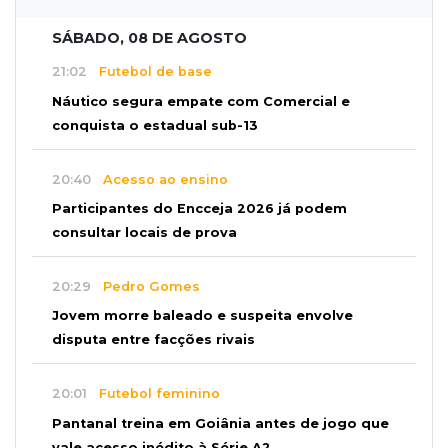
SÁBADO, 08 DE AGOSTO
21:02
Futebol de base
Náutico segura empate com Comercial e
conquista o estadual sub-13
20:40
Acesso ao ensino
Participantes do Encceja 2026 já podem
consultar locais de prova
20:29
Pedro Gomes
Jovem morre baleado e suspeita envolve
disputa entre facções rivais
20:01
Futebol feminino
Pantanal treina em Goiânia antes de jogo que
vale acesso inédito à Série A2