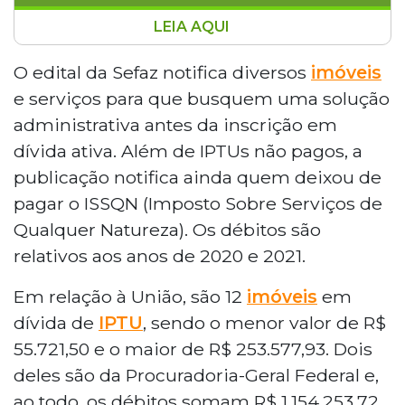
LEIA AQUI
A Prefeitura de Campo Grande divulgou
edital notificando dívidas de IPTU e ISSQN
O edital da Sefaz notifica diversos
imóveis
de 2020 e 2021, totalizando R$
e serviços para que busquem uma solução
1.874.835,45, incluindo R$ 1.154.253,72 da
administrativa antes da inscrição em
União (12 imóveis), R$ 720.581,73 do
dívida ativa. Além de IPTUs não pagos, a
Estado (10 imóveis), e R$ 60.434,25 da
publicação notifica ainda quem deixou de
própria prefeitura (2 imóveis). Os
devedores têm 10 dias para regularizar a
pagar o ISSQN (Imposto Sobre Serviços de
situação administrativamente antes da
Qualquer Natureza). Os débitos são
inscrição em dívida ativa e possível
relativos aos anos de 2020 e 2021.
cobrança judicial.
Em relação à União, são 12
imóveis
em
dívida de
IPTU
, sendo o menor valor de R$
55.721,50 e o maior de R$ 253.577,93. Dois
deles são da Procuradoria-Geral Federal e,
ao todo, os débitos somam R$ 1.154.253,72.