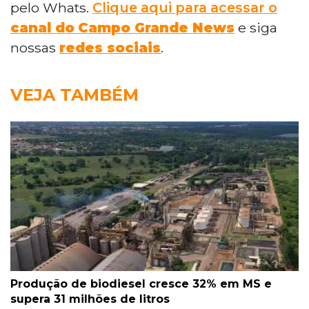
pelo Whats.
Clique aqui para acessar o
canal do
Campo Grande News
e siga
nossas
redes sociais
.
VEJA TAMBÉM
Produção de biodiesel cresce 32% em MS e
supera 31 milhões de litros