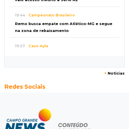
19:44
Campeonato Brasileiro
Remo busca empate com Atlético-MG e segue
na zona de rebaixamento
19:27
Caso Ayla
Defesa diz que preso suspeito de sequestro
só emprestou casa a conhecido
+
Notícias
19:02
Estrela do Sul
Redes Sociais
Caminhão tomba e trava trânsito após
acidente com F-1000 na Av. Heráclito
18:46
Futsal de base
Rodada de estreia da Copa Pelezinho soma 35
gols em quatro jogos