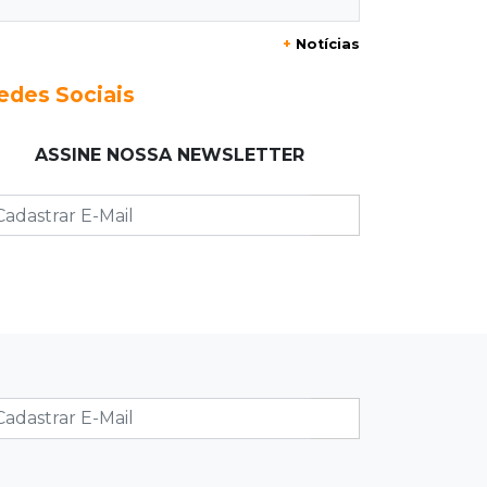
Júri condena homem a 49 anos de
prisão por atirar na ex e matar o
+
Notícias
amigo dela
edes Sociais
07:03
Jardim Monte Alegre
Voltando de conveniência, motorista
ASSINE NOSSA NEWSLETTER
capota carro e morre na Avenida
Guaicurus
07:00
Post Patrocinado
Sertão tem presente pro Paizão a
partir de 10 x R$19,90 e brinde
06:56
Resultado da enquete
Agressores de mulher deveriam usar
tornozeleira rosa, dizem 85% dos
leitores