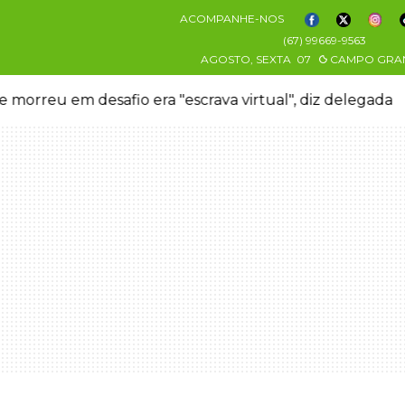
ACOMPANHE-NOS
(67) 99669-9563
AGOSTO, SEXTA
07
CAMPO GRA
 morreu em desafio era "escrava virtual", diz delegada