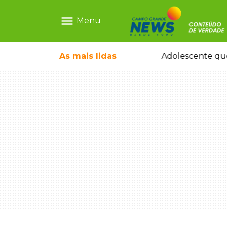
menu
Menu
pode ganhar dia oficial em MS
As mais
lidas
Adolescente que