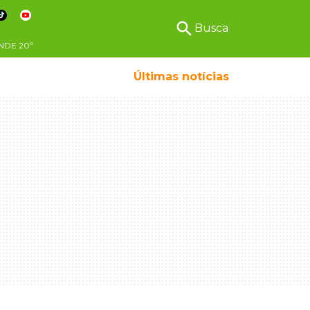
search
Busca
NDE
20º
Últimas notícias