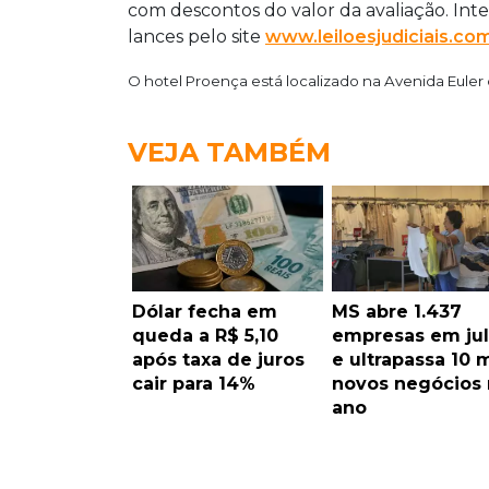
com descontos do valor da avaliação. In
lances pelo site
www.leiloesjudiciais.co
O hotel Proença está localizado na Avenida Euler 
VEJA TAMBÉM
Dólar fecha em
MS abre 1.437
queda a R$ 5,10
empresas em ju
após taxa de juros
e ultrapassa 10 m
cair para 14%
novos negócios
ano