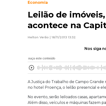
Economia
Leilão de imóveis,
acontece na Capit
Helton Verão | 18/11/2013 13:32
Nos siga n
ouça este conteúdo
A Justiça do Trabalho de Campo Grande re
no hotel Proença, o leilão presencial e el
No evento, serão leiloados casas, aparta
Além disso, veículos e máquinas fazem p