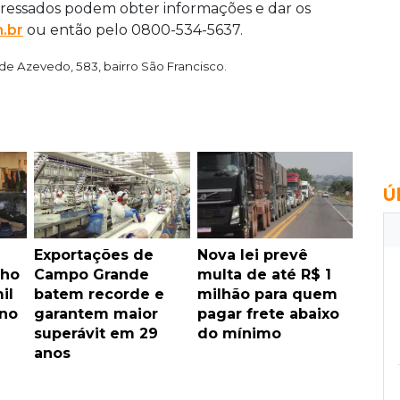
teressados podem obter informações e dar os
m.br
ou então pelo 0800-534-5637.
de Azevedo, 583, bairro São Francisco.
Ú
Exportações de
Nova lei prevê
lho
Campo Grande
multa de até R$ 1
il
batem recorde e
milhão para quem
 no
garantem maior
pagar frete abaixo
superávit em 29
do mínimo
anos