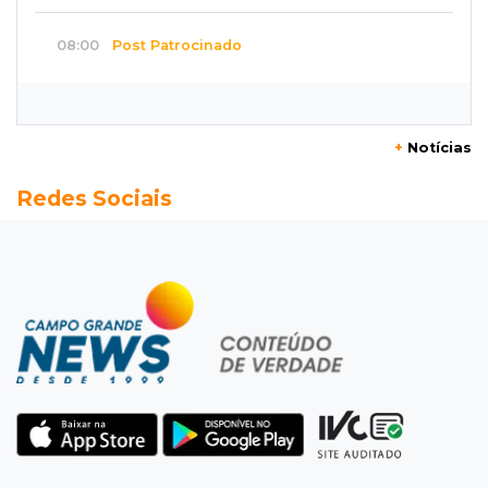
08:00
Post Patrocinado
Studio Jozi Costa ajuda homens a eliminar
verrugas e pintas
+
Notícias
07:52
A um clique
Redes Sociais
Do 1º prêmio às dívidas, jogadores relatam
como o vício tomou conta da vida
07:46
Fomento
Com só 1,3% do crédito de inovação da Finep,
indústria de MS pede espaço
07:45
José Marques
TÁON: Materne reúne ciência, acolhimento e
famílias