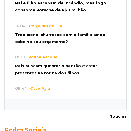
Pai e filho escapam de incêndio, mas fogo
consome Porsche de R$ 1 milhão
10:04
Pergunta do Dia
Tradicional churrasco com a família ainda
cabe no seu orçamento?
09:51
Rotina escolar
Pais buscam quebrar o padrão e estar
presentes na rotina dos filhos
09:44
Caso Ayla
Bebê sequestrada na Capital é resgatada no
Paraguai
+
Notícias
09:39
Guanandi II
Redes Sociais
Motorista foge após bater em caçamba e