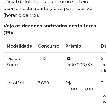
oficial da loteria. Já o próximo sorteio
nesta quarta-feira (20), a partir das 20h.
ocorre nesta quarta (20), a partir das 20h
(horário de MS).
Veja as dezenas sorteadas nesta terça
(19):
Modalidade
Concurso
Prêmio
D
Dia de
1.215
R$
5, 
Sorte
1.400.000,00
14,
M
Lotofácil
3.689
R$
3, 
5.000.000,00
10,
13,
16,