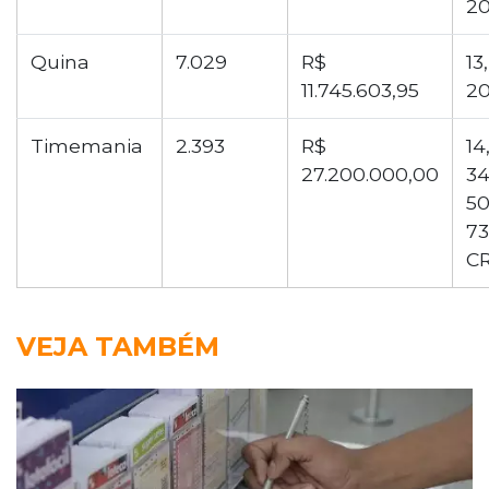
20
Quina
7.029
R$
13,
11.745.603,95
20
Timemania
2.393
R$
14
27.200.000,00
34
50
73
C
VEJA TAMBÉM