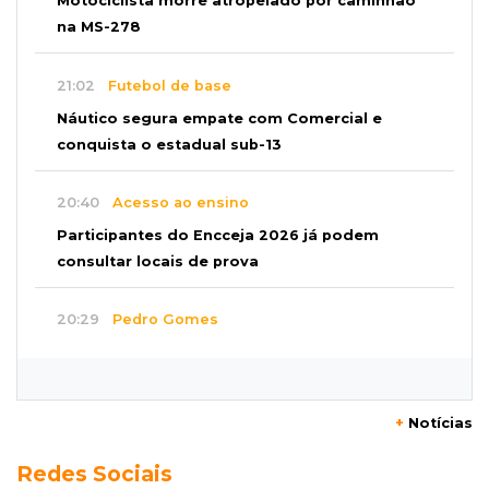
Motociclista morre atropelado por caminhão
na MS-278
21:02
Futebol de base
Náutico segura empate com Comercial e
conquista o estadual sub-13
20:40
Acesso ao ensino
Participantes do Encceja 2026 já podem
consultar locais de prova
20:29
Pedro Gomes
Jovem morre baleado e suspeita envolve
disputa entre facções rivais
+
Notícias
20:01
Futebol feminino
Redes Sociais
Pantanal treina em Goiânia antes de jogo que