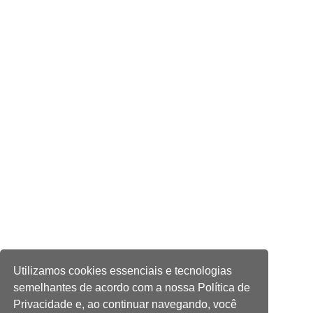
15:47
Comportamento
Odilon Wagner se encanta em visita ao
Bioparque Pantanal: “deslumbrante”
Utilizamos cookies essenciais e tecnologias
semelhantes de acordo com a nossa Política de
Privacidade e, ao continuar navegando, você