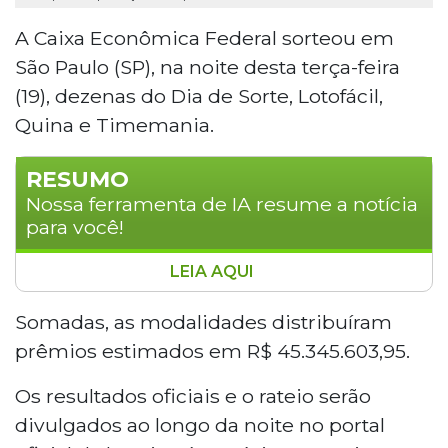
A Caixa Econômica Federal sorteou em
São Paulo (SP), na noite desta terça-feira
(19), dezenas do Dia de Sorte, Lotofácil,
Quina e Timemania.
RESUMO
Nossa ferramenta de IA resume a notícia
para você!
LEIA AQUI
A Caixa Econômica Federal realizou na noite
desta terça-feira (19), em São Paulo, os sorteios
Somadas, as modalidades distribuíram
do Dia de Sorte, Lotofácil, Quina e Timemania,
prêmios estimados em R$ 45.345.603,95.
distribuindo prêmios que somam R$ 45,3
milhões. A Timemania acumulou o maior
Os resultados oficiais e o rateio serão
prêmio, de R$ 27,2 milhões, com as dezenas 14,
divulgados ao longo da noite no portal
27, 34, 46, 50, 60 e 73. O próximo sorteio ocorre