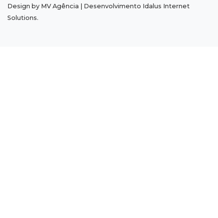
Design by MV Agência | Desenvolvimento
Idalus Internet
17:06
Brasileirão
Solutions
.
Grêmio vira sobre São Paulo com gol de falta
e deixa zona de rebaixamento
16:44
Rajadas de vento
Inmet faz alerta de vendaval e tempestade
com rajadas de até 60 km/h em MS
16:25
Rede de água
Juiz obriga condomínio da Capital a fazer
ligação de água na rede pública
16:07
Mercado aquecido
Há vagas: obras da UFN3 mantêm ciclo de
contratações em Três Lagoas