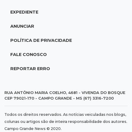
EXPEDIENTE
18:28
Concurso 3.042
Mega-Sena sorteia neste domingo prêmio
ANUNCIAR
acumulado em R$ 165 milhões
POLÍTICA DE PRIVACIDADE
18:05
Energia renovável
Produção de biodiesel cresce 32% em MS e
FALE CONOSCO
supera 31 milhões de litros
REPORTAR ERRO
17:44
100º caso
Suspeito de roubo morre ao reagir à
abordagem policial no Noroeste
RUA ANTÔNIO MARIA COELHO, 4681 - VIVENDA DO BOSQUE
CEP 79021-170 - CAMPO GRANDE - MS (67) 3316-7200
17:21
Brasileirão feminino
Todos os direitos reservados. As notícias veiculadas nos blogs,
Palmeiras empata fora de casa e Bahia vence
colunas ou artigos são de inteira responsabilidade dos autores.
com dois gols de Raquel
Campo Grande News © 2020.