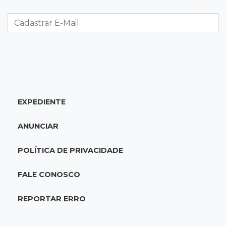
temporada reprodutiva no Pantanal
12:06
Aquidauana
Após apagão, comerciantes contabilizam
prejuízos e buscam ressarcimento
11:55
Meio ambiente
EXPEDIENTE
Engenheiro do Pantanal: tatu-canastra pode
ganhar dia oficial em MS
ANUNCIAR
11:38
Agosto Lilás
POLÍTICA DE PRIVACIDADE
Dupla troca a 'sofrência' por alerta contra a
violência à mulher
FALE CONOSCO
11:37
Recomposição de fundo
REPORTAR ERRO
Câmara deve dar urgência a debate de dívida
da prefeitura com previdência