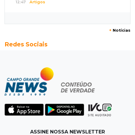
12:47
Artigos
O terrorismo começa pela dignidade humana
12:43
Esporte Equestre
+
Notícias
Da fivela de campeã ao sonho internacional:
Redes Sociais
amazona de MS quer chegar ao Texas
12:32
Máquinas de Areia
Empresário investigado em 2023 volta a ser
alvo por R$ 100 milhões em contratos
12:26
Clima
Defesa Civil descarta cenário extremo com
chegada de ciclone
12:12
Natureza
ASSINE NOSSA NEWSLETTER
Ovos de arara-azul marcam início da