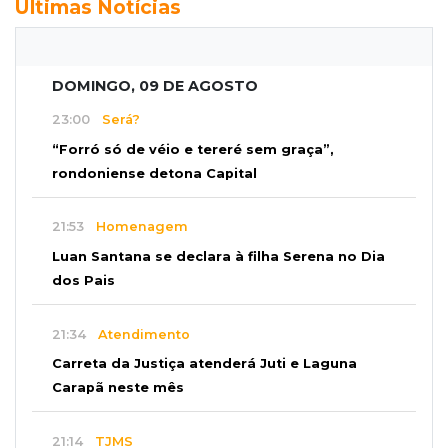
Últimas Notícias
DOMINGO, 09 DE AGOSTO
23:00
Será?
“Forró só de véio e tereré sem graça”,
rondoniense detona Capital
21:53
Homenagem
Luan Santana se declara à filha Serena no Dia
dos Pais
21:34
Atendimento
Carreta da Justiça atenderá Juti e Laguna
Carapã neste mês
21:14
TJMS