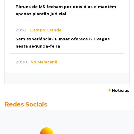
Fóruns de MS fecham por dois dias e mantêm
apenas plantão judicial
20:52
Campo Grande
Sem experiência? Funsat oferece 611 vagas
nesta segunda-feira
20:30
No Maracanã
Flamengo vence Vitória por 2 a 0 e encurta
distância para o líder
+
Notícias
20:13
Empregos
Redes Sociais
Seleções em MS têm salários de até R$ 8,2 mil;
veja oportunidades
19:50
Jardim Itatiaia