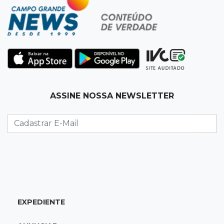
Vigia é amarrado durante roubo de carro e
dois caminhões em pátio
19:35
Bragança Paulista
Corinthians vence Bragantino por 2 a 0 e sobe
para 7º no Brasileirão
19:12
Na Vila Belmiro
ASSINE NOSSA NEWSLETTER
Athletico vence Santos por 2 a 0 e mantém 3º
lugar no Brasileirão
18:51
Oportunidades
UEMS está com seleções para professores
com salários de até R$ 10,2 mil
EXPEDIENTE
18:33
Em 2022
Homem que ajudou a sequestrar bebê matou