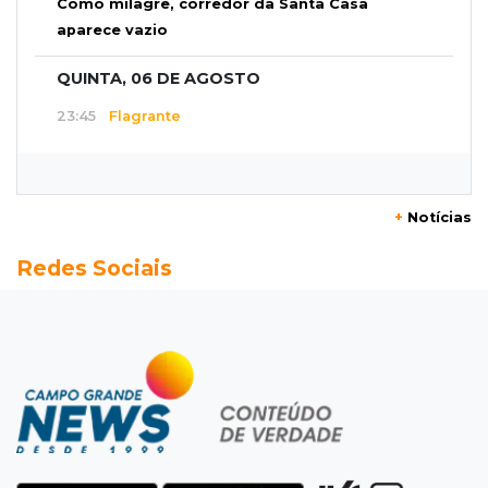
Como milagre, corredor da Santa Casa
aparece vazio
QUINTA, 06 DE AGOSTO
23:45
Flagrante
Ladrão invade casa e sai com televisão nos
braços na Vila Ipiranga
+
Notícias
23:26
Sancionado
Redes Sociais
Crédito do FGTS permitirá que santas casas
refinanciem dívidas até 2030
23:07
Balança rural
Soja fica R$ 3 mais cara em um ano, enquanto
preço do milho pouco muda
22:48
Concurso 3.041