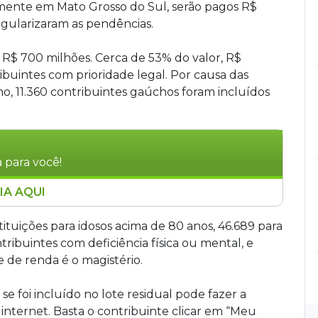
mente em Mato Grosso do Sul, serão pagos R$
egularizaram as pendências.
 R$ 700 milhões. Cerca de 53% do valor, R$
ibuintes com prioridade legal. Por causa das
o, 11.360 contribuintes gaúchos foram incluídos
 para você!
IA AQUI
ira (31) o 5º lote da malha fina do Imposto de
ntes com R$ 700 milhões. O valor será
restituições para idosos acima de 80 anos, 46.689 para
rmada na declaração. Em caso de pendências, o
tribuintes com deficiência física ou mental, e
viar uma declaração retificadora. Caso a
te de renda é o magistério.
ores ficam disponíveis por um ano no Banco do
pode agendar o crédito em qualquer conta
se foi incluído no lote residual pode fazer a
for resgatado após um ano, o contribuinte deve
internet. Basta o contribuinte clicar em “Meu