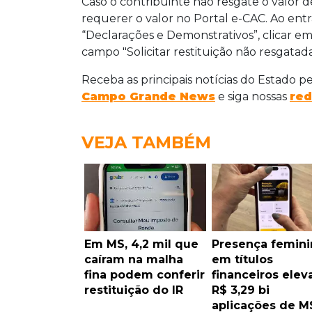
Caso o contribuinte não resgate o valor d
requerer o valor no Portal e-CAC. Ao ent
“Declarações e Demonstrativos”, clicar 
campo "Solicitar restituição não resgatad
Receba as principais notícias do Estado p
Campo Grande News
e siga nossas
red
VEJA TAMBÉM
Em MS, 4,2 mil que
Presença femini
caíram na malha
em títulos
fina podem conferir
financeiros elev
restituição do IR
R$ 3,29 bi
aplicações de M