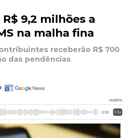
 R$ 9,2 milhões a
MS na malha fina
contribuintes receberão R$ 700
ão das pendências
o
readme
1.0x
0:00