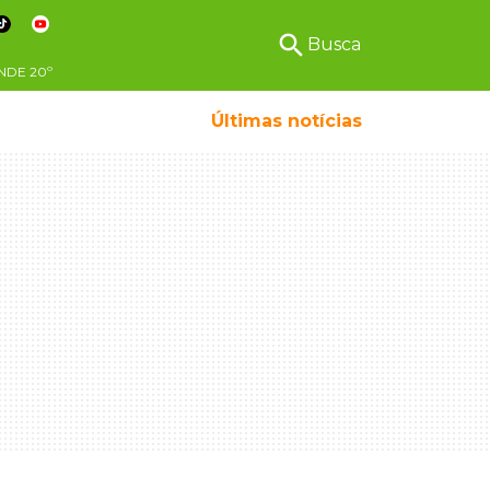
search
Busca
NDE
20º
Últimas notícias