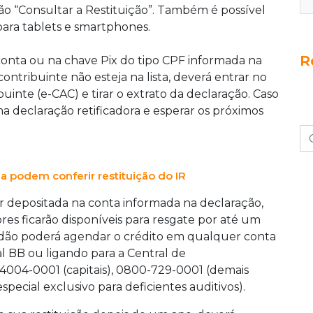
AC.
o “Consultar a Restituição”. Também é possível
 para tablets e smartphones.
R
 conta ou na chave Pix do tipo CPF informada na
ntribuinte não esteja na lista, deverá entrar no
inte (e-CAC) e tirar o extrato da declaração. Caso
 declaração retificadora e esperar os próximos
a podem conferir restituição do IR
or depositada na conta informada na declaração,
res ficarão disponíveis para resgate por até um
dadão poderá agendar o crédito em qualquer conta
l BB ou ligando para a Central de
4004-0001 (capitais), 0800-729-0001 (demais
pecial exclusivo para deficientes auditivos).