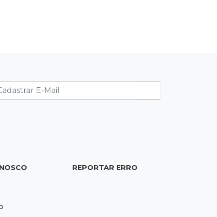
09:33
Tráfico na fronteira
Juiz decreta preventiva de pai e filho
flagrados com 420 quilos de cocaína
09:23
Dominguinho
Artesanato de MS entra em nova
etapa da turnê de João Gomes
09:15
Atenção
Eventos interditam ruas de Campo
Grande nesta sexta-feira
ONOSCO
REPORTAR ERRO
09:09
Mesmo lugar
Três dias após obra, buraco volta a
Joaquim Murtinho
0