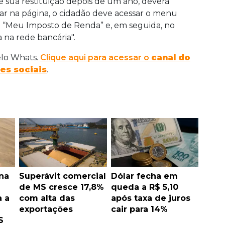
e sua restituição depois de um ano, deverá
rar na página, o cidadão deve acessar o menu
em “Meu Imposto de Renda” e, em seguida, no
a na rede bancária".
elo Whats.
Clique aqui para acessar o
canal do
es sociais
.
na
Superávit comercial
Dólar fecha em
de MS cresce 17,8%
queda a R$ 5,10
a a
com alta das
após taxa de juros
exportações
cair para 14%
S