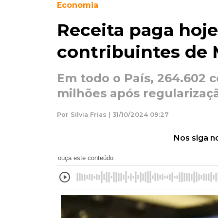
Economia
Receita paga hoje
contribuintes de 
Em todo o País, 264.602 
milhões após regularizaç
Por Silvia Frias | 31/10/2024 09:27
Nos siga n
ouça este conteúdo