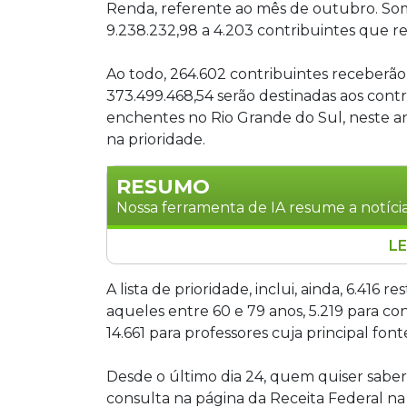
Renda, referente ao mês de outubro. So
9.238.232,98 a 4.203 contribuintes que r
Ao todo, 264.602 contribuintes receberão
373.499.468,54 serão destinadas aos contr
enchentes no Rio Grande do Sul, neste an
na prioridade.
RESUMO
Nossa ferramenta de IA resume a notícia
LE
A Receita Federal libera nesta quinta-fe
Renda, beneficiando 264.602 contribui
A lista de prioridade, inclui, ainda, 6.416 
depositado na conta ou chave Pix info
aqueles entre 60 e 79 anos, 5.219 para con
contribuinte deve acessar o e-CAC e en
14.661 para professores cuja principal fon
restituição não seja creditada, os val
Brasil. Para resgatar, o contribuinte 
Desde o último dia 24, quem quiser saber 
bancária em seu nome. Se o valor não 
consulta na página da Receita Federal na 