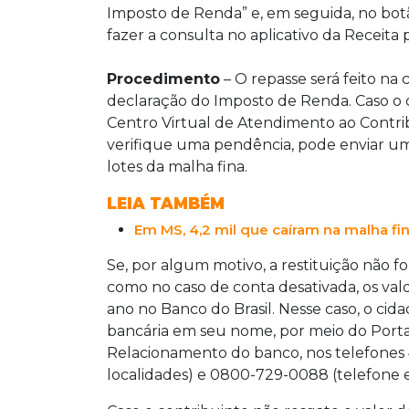
requerer a restituição pelo Portal e-C
Imposto de Renda” e, em seguida, no botã
fazer a consulta no aplicativo da Receita
Procedimento
– O repasse será feito na
declaração do Imposto de Renda. Caso o co
Centro Virtual de Atendimento ao Contribu
verifique uma pendência, pode enviar uma
lotes da malha fina.
LEIA TAMBÉM
Em MS, 4,2 mil que caíram na malha fin
Se, por algum motivo, a restituição não f
como no caso de conta desativada, os valo
ano no Banco do Brasil. Nesse caso, o ci
bancária em seu nome, por meio do Porta
Relacionamento do banco, nos telefones 
localidades) e 0800-729-0088 (telefone es