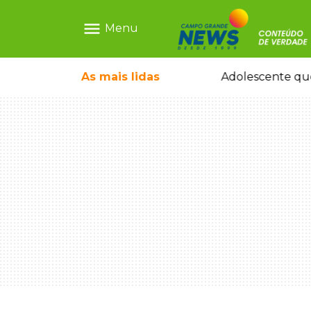
menu
Menu
icleta em caminhão estacionado
As mais
lidas
Adolescente que