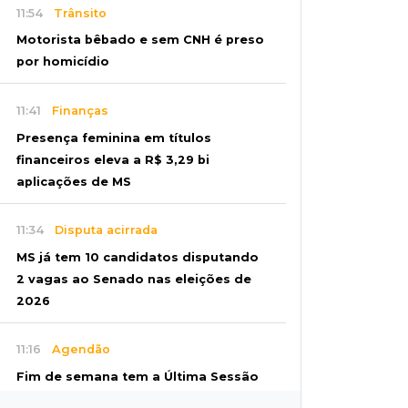
11:54
Trânsito
Motorista bêbado e sem CNH é preso
por homicídio
11:41
Finanças
Presença feminina em títulos
financeiros eleva a R$ 3,29 bi
aplicações de MS
11:34
Disputa acirrada
MS já tem 10 candidatos disputando
2 vagas ao Senado nas eleições de
2026
11:16
Agendão
Fim de semana tem a Última Sessão
de Freud e Festival do Sobá