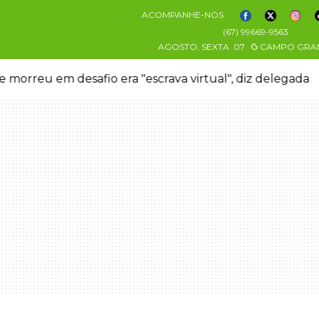
ACOMPANHE-NOS
(67) 99669-9563
AGOSTO, SEXTA
07
CAMPO GRA
 morreu em desafio era "escrava virtual", diz delegada