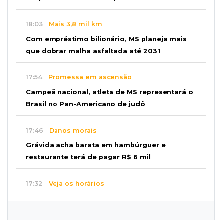
mil placas de ruas da Capital
18:03
Mais 3,8 mil km
Com empréstimo bilionário, MS planeja mais
que dobrar malha asfaltada até 2031
17:54
Promessa em ascensão
Campeã nacional, atleta de MS representará o
Brasil no Pan-Americano de judô
17:46
Danos morais
Grávida acha barata em hambúrguer e
restaurante terá de pagar R$ 6 mil
17:32
Veja os horários
Velório de Luis Pedro Scalise será no Rubens
Gil de Camillo nesta sexta-feira