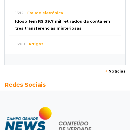
13:12
Fraude eletrônica
Idoso tem R$ 39,7 mil retirados da conta em
três transferências misteriosas
13:00
Artigos
O crescimento descontrolado das big techs
12:55
Ventania
+
Notícias
Árvore cai, bloqueia avenida e deixa comércio
Redes Sociais
sem energia em Campo Grande
12:34
"Foi mal"
Mulher em situação de rua coloca fogo em
terreno e causa incêndio no Santo Amaro