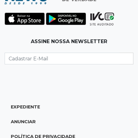
12:10
Direito
Inteligência Artificial avança na advocacia e
encurta tarefas administrativas
12:08
Decisão judicial
ASSINE NOSSA NEWSLETTER
Justiça manda tirar canil e proíbe treino do
Choque ao lado de condomínio
11:56
Esquecidos
Primeiro corpo do “cemitério de Nando”
nunca teve nome
11:48
Nova Alvorada do Sul
EXPEDIENTE
Vereadora é acusada de insinuar em vídeo
que prefeito agride mulheres
ANUNCIAR
11:31
Paradeiro incerto
POLÍTICA DE PRIVACIDADE