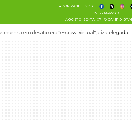
ACOMPANHE-NOS
(67) 99669-9563
AGOSTO, SEXTA
07
CAMPO GRA
 morreu em desafio era "escrava virtual", diz delegada