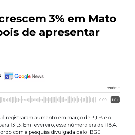
 crescem 3% em Mato
pois de apresentar
o
readme
1.0x
0:00
ul registraram aumento em março de 3,1 % e o
a 131,3. Em fevereiro, esse número era de 118,4,
cordo com a pesquisa divulgada pelo IBGE