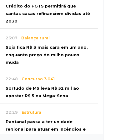
Crédito do FGTS permitirá que
santas casas refinanciem dívidas até
2030
23:07
Balança rural
Soja fica R$ 3 mais cara em um ano,
enquanto preço do milho pouco
muda
22:48
Concurso 3.041
Sortudo de MS leva R$ 52 mil ao
apostar R$ 5 na Mega-Sena
22:29
Estrutura
Pantanal passa a ter unidade
regional para atuar em incêndios e
desmate