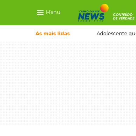
menu
Menu
durante temporal no interior
As mais
lidas
Adolescente que