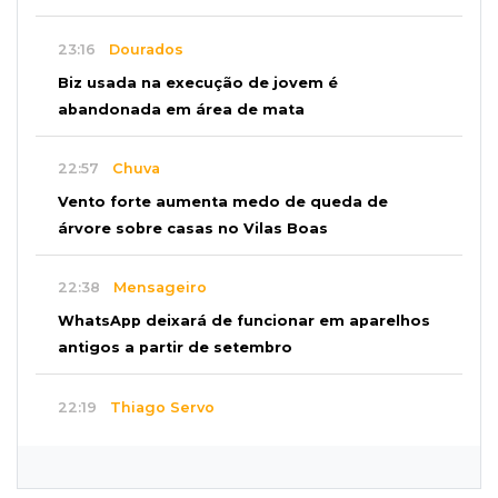
23:16
Dourados
Biz usada na execução de jovem é
abandonada em área de mata
22:57
Chuva
Vento forte aumenta medo de queda de
árvore sobre casas no Vilas Boas
22:38
Mensageiro
WhatsApp deixará de funcionar em aparelhos
antigos a partir de setembro
22:19
Thiago Servo
Sertanejo desiste de ação de R$ 12 milhões
por pagar pensão sem ser pai