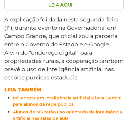
LEIA AQUI
O governo de Mato Grosso do Sul firmou
parceria com o Google para introduzir o
A explicação foi dada nesta segunda-feira
Gemini, ferramenta de inteligência
(1º), durante evento na Governadoria, em
artificial, nas escolas públicas estaduais. A
Campo Grande, que oficializou a parceria
IA será usada de forma orientada pelos
entre o Governo do Estado e o Google.
professores, não livremente pelos alunos,
Além do “endereço digital” para
e o celular poderá ser utilizado nesse
contexto. O Estado abrirá vagas para
propriedades rurais, a cooperação também
capacitar docentes. O Google garantiu
prevê o uso de inteligência artificial nas
que os dados dos alunos são protegidos
escolas públicas estaduais.
conforme a legislação brasileira.
LEIA TAMBÉM
MS aposta em inteligência artificial e leva Gemini
para alunos da rede pública
Alunos de MS terão uso orientado de inteligência
artificial nas salas de aula