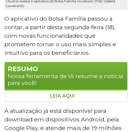
Usuário acessa o aplicativo do Bolsa Família no celular (Foto: Izabela
Cavalcanti)
O aplicativo do Bolsa Família passou a
contar, a partir desta segunda-feira (18),
com novas funcionalidades que
prometem tornar o uso mais simples e
intuitivo para os beneficiários.
RESUMO
Nossa ferramenta de IA resume a notícia
para você!
LEIA AQUI
O aplicativo do Bolsa Família ganhou
novas funcionalidades a partir desta
A atualização já está disponível para
segunda-feira (18), com melhorias de
download em dispositivos Android, pela
acessibilidade e transparência para os
Google Play, e atende mais de 19 milhões
mais de 19 milhões de beneficiários. A