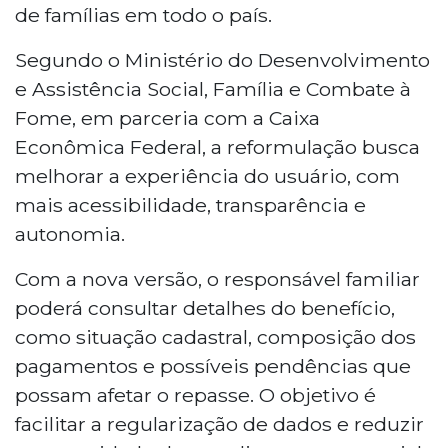
de famílias em todo o país.
atualização, disponível para Android,
permite consultar situação cadastral,
Segundo o Ministério do Desenvolvimento
composição de pagamentos e
e Assistência Social, Família e Combate à
pendências. O governo apresentará as
Fome, em parceria com a Caixa
novidades em Brasília no dia 27, quando
também será lançado um site exclusivo
Econômica Federal, a reformulação busca
do programa.
melhorar a experiência do usuário, com
mais acessibilidade, transparência e
autonomia.
Com a nova versão, o responsável familiar
poderá consultar detalhes do benefício,
como situação cadastral, composição dos
pagamentos e possíveis pendências que
possam afetar o repasse. O objetivo é
facilitar a regularização de dados e reduzir