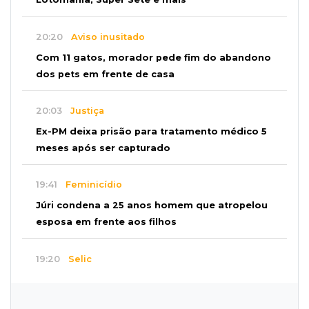
20:20
Aviso inusitado
Com 11 gatos, morador pede fim do abandono
dos pets em frente de casa
20:03
Justiça
Ex-PM deixa prisão para tratamento médico 5
meses após ser capturado
19:41
Feminicídio
Júri condena a 25 anos homem que atropelou
esposa em frente aos filhos
19:20
Selic
Banco Central reduz juros para 14% ao ano em
4º corte consecutivo