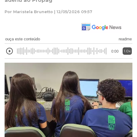
aderiu ao Propag
Por Maristela Brunetto | 12/05/2026 09:57
ouça este conteúdo
readme
1.0x
0:00