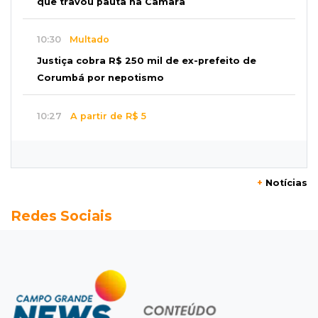
que travou pauta na Câmara
10:30
Multado
Justiça cobra R$ 250 mil de ex-prefeito de
Corumbá por nepotismo
10:27
A partir de R$ 5
Feira de louças abre com fila e peças que
fazem sucesso no TikTok
+
Notícias
10:25
Locação de caminhões
Redes Sociais
Operação mira contratos de Três Lagoas e
empresas por corrupção
10:18
Furto
Túmulos são quebrados e objetos
desaparecem do Cemitério Santo Antônio