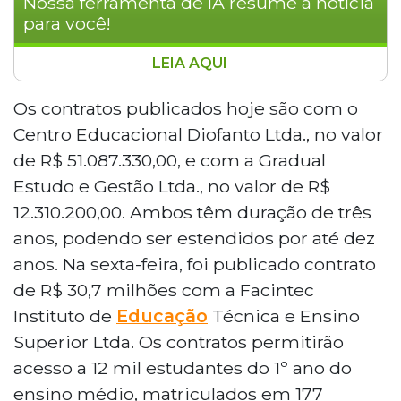
Nossa ferramenta de IA resume a notícia
para você!
LEIA AQUI
A Secretaria de Educação de Mato Grosso
do Sul publicou contratos com duas
Os contratos publicados hoje são com o
instituições de ensino, somando R$ 94,1
Centro Educacional Diofanto Ltda., no valor
milhões em três contratações para
de R$ 51.087.330,00, e com a Gradual
qualificação de alunos da rede pública.
Estudo e Gestão Ltda., no valor de R$
Os acordos beneficiarão 12 mil estudantes
12.310.200,00. Ambos têm duração de três
do 1º ano do ensino médio em 177 escolas
de 64 municípios, com cursos nas áreas
anos, podendo ser estendidos por até dez
de tecnologia, idiomas e agronegócio,
anos. Na sexta-feira, foi publicado contrato
dentro do programa Provert, que visa a
de R$ 30,7 milhões com a Facintec
inserção dos jovens no mercado de
Instituto de
Educação
Técnica e Ensino
trabalho.
Superior Ltda. Os contratos permitirão
acesso a 12 mil estudantes do 1º ano do
ensino médio, matriculados em 177