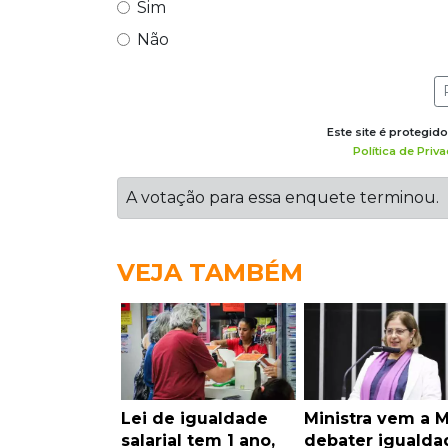
Sim
Não
Este site é protegi
Política de Priv
A votação para essa enquete terminou.
VEJA TAMBÉM
Lei de igualdade
Ministra vem a 
salarial tem 1 ano,
debater igualda