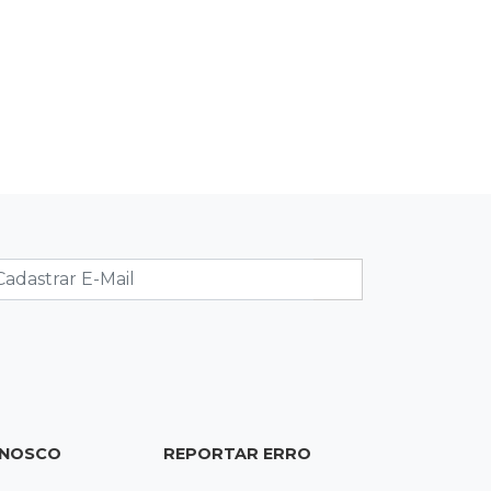
16:34
Feminicida
Polícia Civil pede ajuda para
encontrar homem que matou
companheira em Rio Verde
16:24
Área de Preservação
Justiça condena empresário por
construção de usina hidrelétrica
ilegal em APP
16:15
Sem oxigênio
Trabalhadores passam mal dentro
de caixa-d'água em obra do Belas
Artes
ONOSCO
REPORTAR ERRO
16:08
Regularização