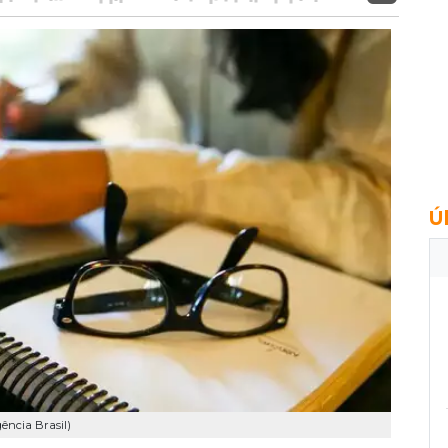
Ú
ência Brasil)