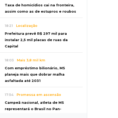
Taxa de homicídios cai na fronteira,
assim como as de estupros e roubos
18:21
Localização
Prefeitura prevê R$ 297 mil para
instalar 2,5 mil placas de ruas da
Capital
18:03
Mais 3,8 mil km
Com empréstimo bilionário, MS
planeja mais que dobrar malha
asfaltada até 2031
17:54
Promessa em ascensão
Campeã nacional, atleta de MS
representará o Brasil no Pan-
Americano de judô