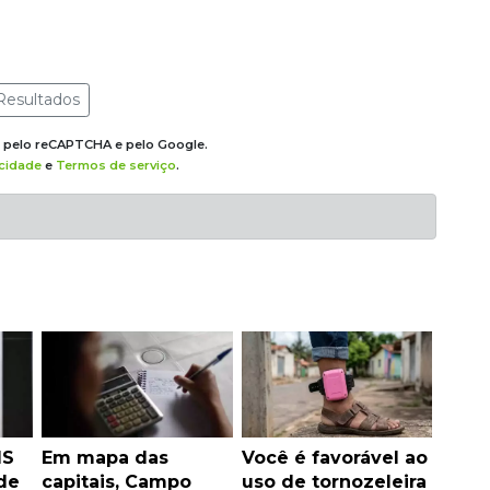
Resultados
do pelo reCAPTCHA e pelo Google.
acidade
e
Termos de serviço
.
MS
Em mapa das
Você é favorável ao
de
capitais, Campo
uso de tornozeleira