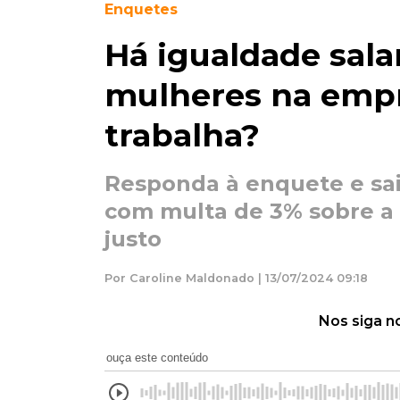
Enquetes
Há igualdade sala
mulheres na emp
trabalha?
Responda à enquete e sai
com multa de 3% sobre a f
justo
Por Caroline Maldonado | 13/07/2024 09:18
Nos siga n
ouça este conteúdo