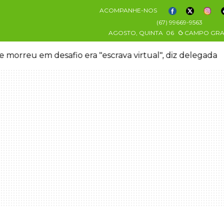
ACOMPANHE-NOS
(67) 99669-9563
AGOSTO, QUINTA
06
CAMPO GR
 morreu em desafio era "escrava virtual", diz delegada