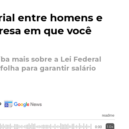
rial entre homens e
resa em que você
ba mais sobre a Lei Federal
olha para garantir salário
o
readme
1.0x
0:00