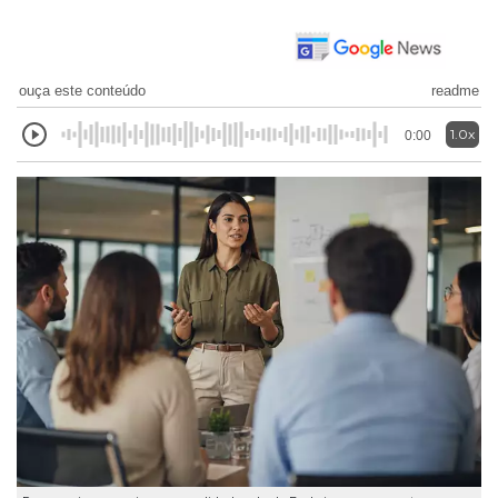
ouça este conteúdo
readme
1.0x
0:00