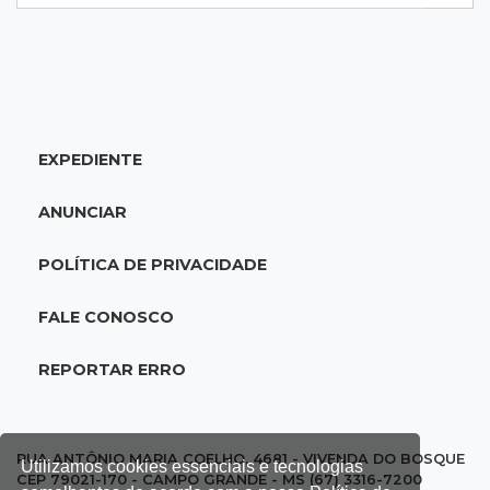
para pagar dívida do pai com facção
13:08
Investigação
Filha denuncia coronel da reserva da PM por
estupros desde infância
EXPEDIENTE
13:00
Artigos
ANUNCIAR
Profissionais da Educação: aqueles que fazem
da escola um lugar de transformação
POLÍTICA DE PRIVACIDADE
12:54
Combustíveis
FALE CONOSCO
Venda de diesel em MS bate recorde no
primeiro semestre de 2026
REPORTAR ERRO
12:41
Podcast
Adolescente em Unei custa mais que
RUA ANTÔNIO MARIA COELHO, 4681 - VIVENDA DO BOSQUE
Utilizamos cookies essenciais e tecnologias
mensalidade de Medicina, compara secretário
CEP 79021-170 - CAMPO GRANDE - MS (67) 3316-7200