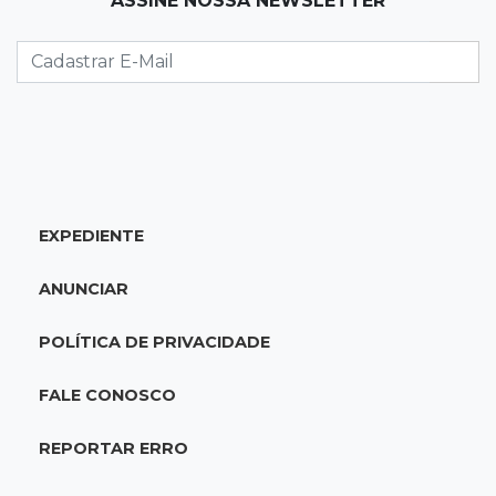
ASSINE NOSSA NEWSLETTER
STF suspende julgamento que pode definir
futuro do jogo do bicho no País
19:09
Cotação
Dólar fecha em queda a R$ 5,10 após taxa de
juros cair para 14%
EXPEDIENTE
18:44
Cidades
Taxa de homicídios cai na fronteira, assim
ANUNCIAR
como as de estupros e roubos
POLÍTICA DE PRIVACIDADE
18:21
Localização
Prefeitura prevê R$ 297 mil para instalar 2,5
FALE CONOSCO
mil placas de ruas da Capital
REPORTAR ERRO
18:03
Mais 3,8 mil km