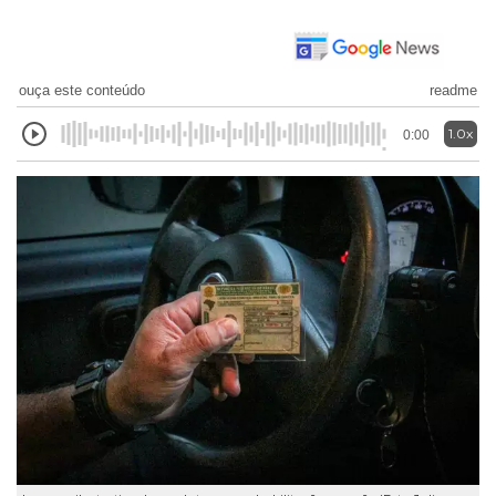
ouça este conteúdo
readme
1.0x
0:00