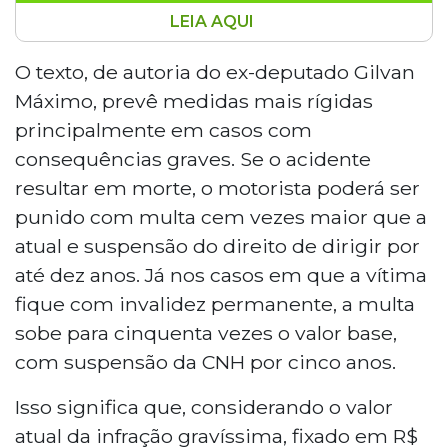
LEIA AQUI
Projeto de lei propõe aumentar as
penalidades para motoristas que
O texto, de autoria do ex-deputado Gilvan
causarem acidentes sob efeito de álcool.
Máximo, prevê medidas mais rígidas
Se aprovada, a multa em caso de morte
principalmente em casos com
pode chegar a R$ 29.347, cem vezes o
consequências graves. Se o acidente
valor atual, com suspensão da CNH por
resultar em morte, o motorista poderá ser
dez anos. Em casos de invalidez
permanente, a multa sobe cinquenta
punido com multa cem vezes maior que a
vezes, com suspensão de cinco anos. O
atual e suspensão do direito de dirigir por
projeto também prevê pagamento de
até dez anos. Já nos casos em que a vítima
despesas médicas e indenizações.
fique com invalidez permanente, a multa
sobe para cinquenta vezes o valor base,
com suspensão da CNH por cinco anos.
Isso significa que, considerando o valor
atual da infração gravíssima, fixado em R$