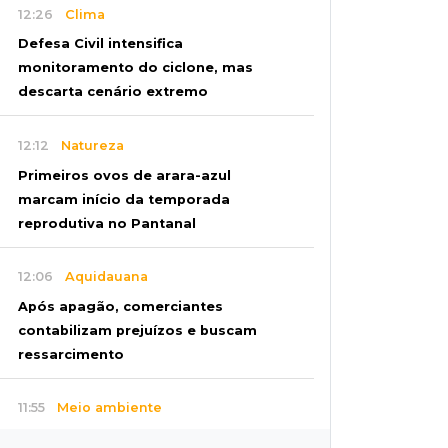
12:26
Clima
Defesa Civil intensifica
monitoramento do ciclone, mas
descarta cenário extremo
12:12
Natureza
Primeiros ovos de arara-azul
marcam início da temporada
reprodutiva no Pantanal
12:06
Aquidauana
Após apagão, comerciantes
contabilizam prejuízos e buscam
ressarcimento
11:55
Meio ambiente
Engenheiro do Pantanal: tatu-