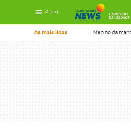
menu
Menu
ntre crianças brasileiras
As mais
lidas
Menino da mandi