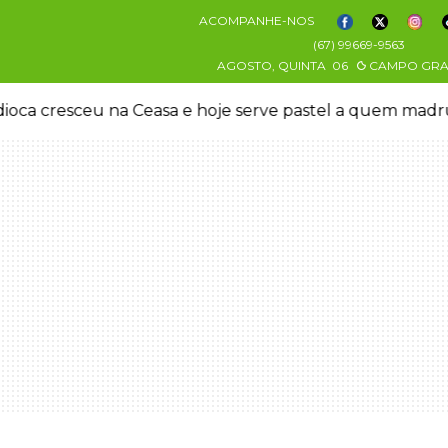
ACOMPANHE-NOS
(67) 99669-9563
AGOSTO, QUINTA
06
CAMPO GR
oca cresceu na Ceasa e hoje serve pastel a quem mad