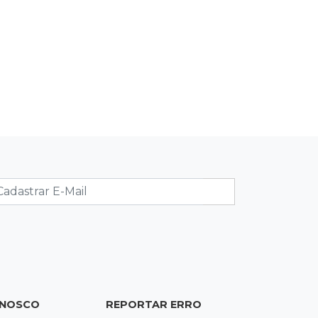
10:56
Destruição
Incêndio destrói parte de uma das
feiras mais movimentadas da
fronteira
10:53
Tentativa de feminicídio
"Ele pegou a motosserra para me
matar", afirma vítima durante júri do
ex
10:42
Tema complexo
Prefeitura retira projeto sobre leis
tributárias que travou pauta na
Câmara
10:30
Multado
ONOSCO
REPORTAR ERRO
Justiça cobra R$ 250 mil de ex-