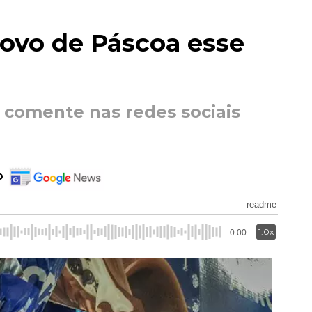
 ovo de Páscoa esse
 comente nas redes sociais
o
readme
1.0x
0:00