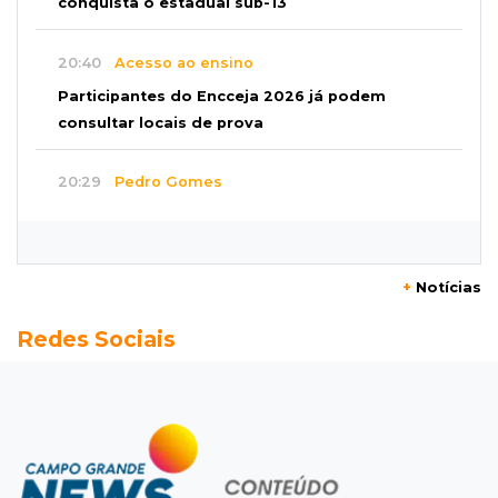
conquista o estadual sub-13
20:40
Acesso ao ensino
Participantes do Encceja 2026 já podem
consultar locais de prova
20:29
Pedro Gomes
Jovem morre baleado e suspeita envolve
disputa entre facções rivais
+
Notícias
20:01
Futebol feminino
Redes Sociais
Pantanal treina em Goiânia antes de jogo que
vale acesso inédito à Série A2
19:44
Campeonato Brasileiro
Remo busca empate com Atlético-MG e segue
na zona de rebaixamento