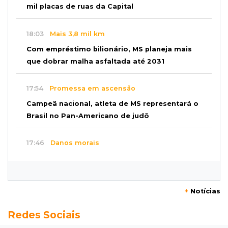
mil placas de ruas da Capital
18:03
Mais 3,8 mil km
Com empréstimo bilionário, MS planeja mais
que dobrar malha asfaltada até 2031
17:54
Promessa em ascensão
Campeã nacional, atleta de MS representará o
Brasil no Pan-Americano de judô
17:46
Danos morais
Grávida acha barata em hambúrguer e
restaurante terá de pagar R$ 6 mil
+
Notícias
17:32
Veja os horários
Redes Sociais
Velório de Luis Pedro Scalise será no Rubens
Gil de Camillo nesta sexta-feira