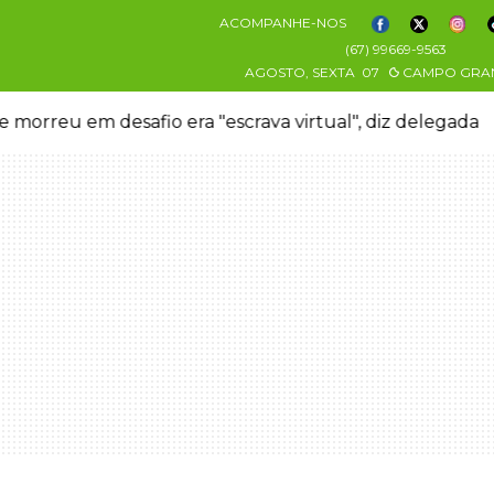
ACOMPANHE-NOS
(67) 99669-9563
AGOSTO, SEXTA
07
CAMPO GRA
 morreu em desafio era "escrava virtual", diz delegada