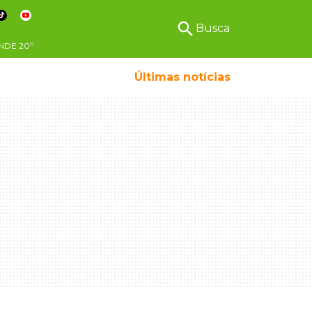
search
Busca
NDE
20º
Últimas notícias