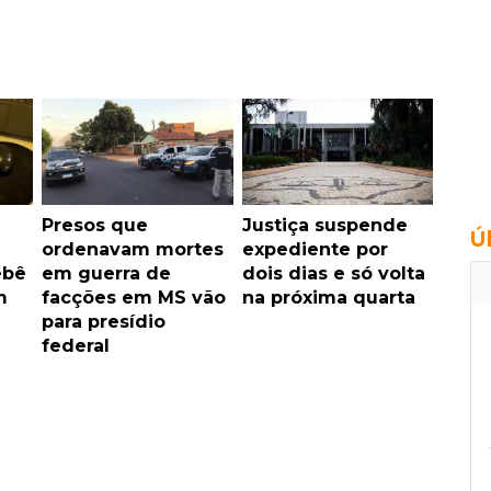
Presos que
Justiça suspende
Ú
ordenavam mortes
expediente por
ebê
em guerra de
dois dias e só volta
m
facções em MS vão
na próxima quarta
para presídio
federal