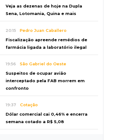
Veja as dezenas de hoje na Dupla
Sena, Lotomania, Quina e mais
20:15
Pedro Juan Caballero
Fiscalização apreende remédios de
farmácia ligada a laboratório ilegal
19:56
São Gabriel do Oeste
Suspeitos de ocupar avião
interceptado pela FAB morrem em
confronto
19:37
Cotação
Dólar comercial cai 0,46% e encerra
semana cotado a R$ 5,08
19:18
95º caso