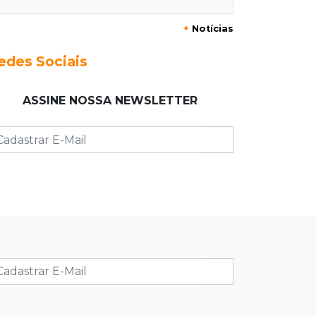
Foragido que se passava por pastor
+
Notícias
morre após reagir à abordagem
policial
edes Sociais
18:51
Certidão
ASSINE NOSSA NEWSLETTER
Em MS, uma criança é registrada sem
o nome do pai a cada 2h
18:36
Decisão
Pantanal viaja para Goiás em busca
de acesso inédito à Série A2 feminina
18:33
Registro do céu
Após chuva, despedida do "sextou" é
com pôr do sol que parece fogo
18:13
Nacional