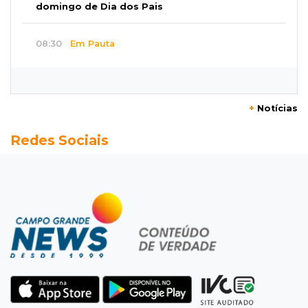
domingo de Dia dos Pais
08:30
Em Pauta
O enorme peso dos genes na obesidade
08:26
O que ficou de quem partiu
+
Notícias
Com ajuda da irmã, mãe transforma sonho
Redes Sociais
que tinha com a filha em loja
08:15
Estudo
Município de MS perde 58 mil hectares e R$ 12
milhões por mês com silvicultura
08:03
Amambai
Rapaz de 23 anos morre ao bater o carro em
poste de energia elétrica