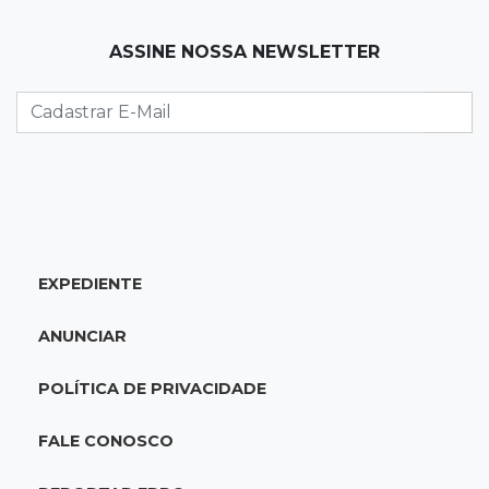
07:54
Ruas bloqueadas
ASSINE NOSSA NEWSLETTER
Campo Grande tem quatro interdições no
trânsito neste domingo
07:45
Dia dos Pais
Qual conselho do seu pai você não ouviu e
hoje paga um preço alto?
07:30
Disciplina e amor
EXPEDIENTE
Pais passam kung-fu de geração em geração
e agora treinam as filhas
ANUNCIAR
07:26
Tiradentes
POLÍTICA DE PRIVACIDADE
Ataque em beco deixa um morto com rosto
deformado e outro ferido
FALE CONOSCO