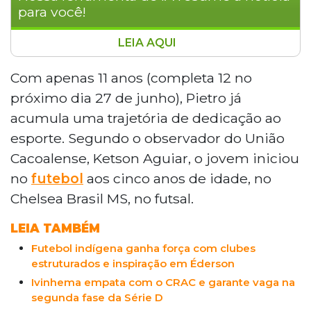
para você!
LEIA AQUI
O jovem atacante Pietro Miguel Jesus da Silva,
de 11 anos, natural de Campo Grande, assinou
Com apenas 11 anos (completa 12 no
contrato com a categoria sub-12 do Bahia.
próximo dia 27 de junho), Pietro já
Descoberto pelo observador Ketson Aguiar, do
acumula uma trajetória de dedicação ao
União Cacoalense, o atleta se destacou na 10ª
esporte. Segundo o observador do União
Copa Sarandi antes de ser disputado por
Cacoalense, Ketson Aguiar, o jovem iniciou
diversos clubes brasileiros. A transferência,
realizada em parceria com a empresa
no
futebol
aos cinco anos de idade, no
WDSports, reforça a relevância de Mato Grosso
Chelsea Brasil MS, no futsal.
do Sul na revelação de novos talentos para as
principais equipes das categorias de base do
LEIA TAMBÉM
país.
Futebol indígena ganha força com clubes
estruturados e inspiração em Éderson
Ivinhema empata com o CRAC e garante vaga na
segunda fase da Série D