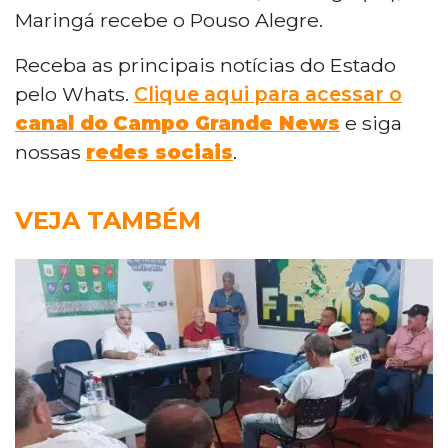
Maringá recebe o Pouso Alegre.
Receba as principais notícias do Estado
pelo Whats.
Clique aqui para acessar o
canal do
Campo Grande News
e siga
nossas
redes sociais
.
VEJA TAMBÉM