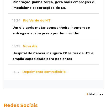
Mineração ganha força, gera mais empregos e
impulsiona exportações de MS
13:34
Rio Verde do MT
Um dia após matar companheira, homem se
entrega e acaba preso por feminicídio
13:25
Nova Ala
Hospital de Câncer inaugura 20 leitos de UTI e
amplia capacidade para pacientes
13:17
Depoimento contraditório
Recém-nascida desaparecida foi entregue
para pagar dívida do pai com facção
+
Notícias
13:08
Investigação
Redes Sociais
Filha denuncia coronel da reserva da PM por