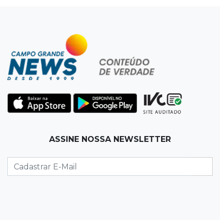
estupros desde infância
13:00
Artigos
Profissionais da Educação: aqueles que fazem
da escola um lugar de transformação
12:54
Combustíveis
Venda de diesel em MS bate recorde no
primeiro semestre de 2026
12:41
Podcast
ASSINE NOSSA NEWSLETTER
Jovem em Unei custa mais que mensalidade
de Medicina, compara secretário
12:37
Ao lado de viatura
Esposa de motociclista morto chega primeiro
ao acidente e é amparada pela mãe