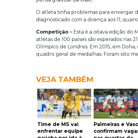
O atleta tinha problemas para enxergar de
diagnosticado com a doença aos 11, qua
Competição -
Esta é a oitava edição do 
atletas de 100 países são esperados nas 2
Olímpico de Londres. Em 2015, em Doha, n
quadro geral de medalhas. Foram oito med
VEJA TAMBÉM
Time de MS vai
Palmeiras e Vas
enfrentar equipe
confirmam vaga
gaúcha por ida à
nas quartas da