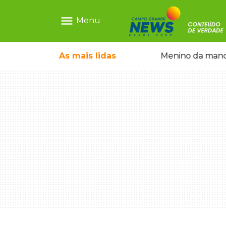
menu
Menu
ecem mercado ilegal de emagrecedores
As mais
lidas
Menino da mandi