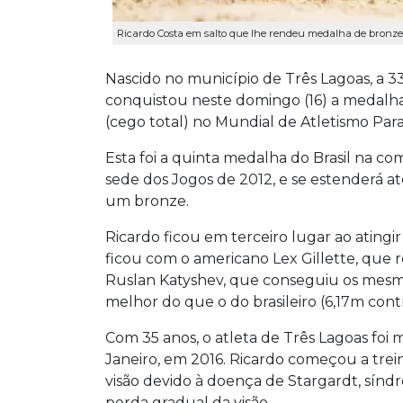
Ricardo Costa em salto que lhe rendeu medalha de bronze 
Nascido no município de Três Lagoas, a 
conquistou neste domingo (16) a medalha 
(cego total) no Mundial de Atletismo Para
Esta foi a quinta medalha do Brasil na c
sede dos Jogos de 2012, e se estenderá até
um bronze.
Ricardo ficou em terceiro lugar ao atingi
ficou com o americano Lex Gillette, que 
Ruslan Katyshev, que conseguiu os mesm
melhor do que o do brasileiro (6,17m cont
Com 35 anos, o atleta de Três Lagoas foi
Janeiro, em 2016. Ricardo começou a trei
visão devido à doença de Stargardt, sín
perda gradual da visão.