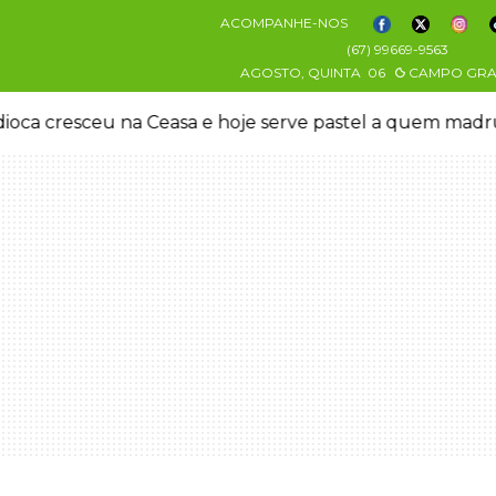
ACOMPANHE-NOS
(67) 99669-9563
AGOSTO, QUINTA
06
CAMPO GR
oca cresceu na Ceasa e hoje serve pastel a quem mad