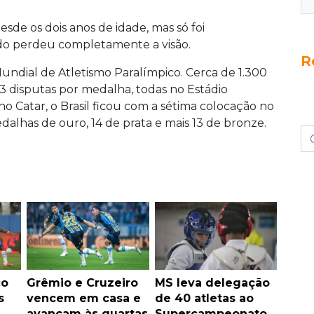
sde os dois anos de idade, mas só foi
ndo perdeu completamente a visão.
R
Mundial de Atletismo Paralímpico. Cerca de 1.300
13 disputas por medalha, todas no Estádio
o Catar, o Brasil ficou com a sétima colocação no
alhas de ouro, 14 de prata e mais 13 de bronze.
co
Grêmio e Cruzeiro
MS leva delegação
s
vencem em casa e
de 40 atletas ao
avançam às quartas
Supercampeonato