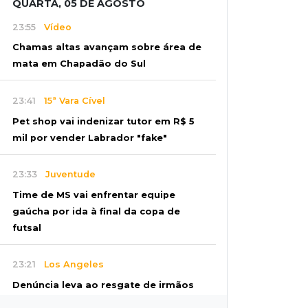
QUARTA, 05 DE AGOSTO
23:55
Vídeo
Chamas altas avançam sobre área de
mata em Chapadão do Sul
23:41
15ª Vara Cível
Pet shop vai indenizar tutor em R$ 5
mil por vender Labrador "fake"
23:33
Juventude
Time de MS vai enfrentar equipe
gaúcha por ida à final da copa de
futsal
23:21
Los Angeles
Denúncia leva ao resgate de irmãos
deixados sozinhos em casa trancada