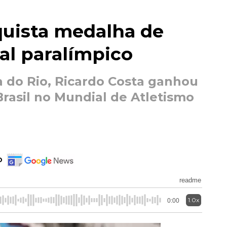
quista medalha de
l paralímpico
 do Rio, Ricardo Costa ganhou
rasil no Mundial de Atletismo
o
readme
1.0x
0:00