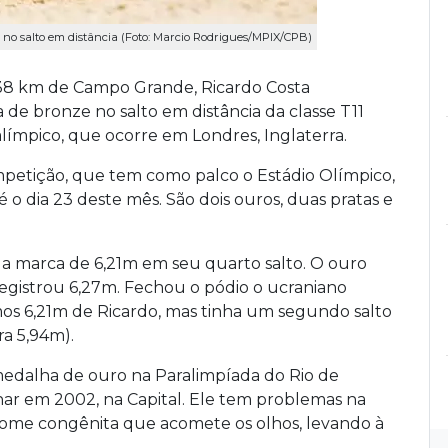
no salto em distância (Foto: Marcio Rodrigues/MPIX/CPB)
338 km de Campo Grande, Ricardo Costa
de bronze no salto em distância da classe T11
límpico, que ocorre em Londres, Inglaterra.
ompetição, que tem como palco o Estádio Olímpico,
 o dia 23 deste mês. São dois ouros, duas pratas e
r a marca de 6,21m em seu quarto salto. O ouro
registrou 6,27m. Fechou o pódio o ucraniano
os 6,21m de Ricardo, mas tinha um segundo salto
ra 5,94m).
 medalha de ouro na Paralimpíada do Rio de
nar em 2002, na Capital. Ele tem problemas na
drome congênita que acomete os olhos, levando à