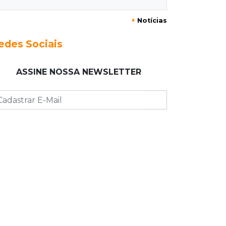
+
Notícias
23:17
Clima
Defesa Civil recomenda atenção em
edes Sociais
MS com formação de ciclone bomba
ASSINE NOSSA NEWSLETTER
23:00
Ideb
Entre escolas com nota divulgada, 3
estaduais lideram o Ensino Médio na
Capital
22:57
Chapadão do Sul
Homem é baleado após apontar
revólver para policiais militares
22:42
Resumão
Palmeiras e Vasco confirmam vagas
nas quartas da Copa do Brasil