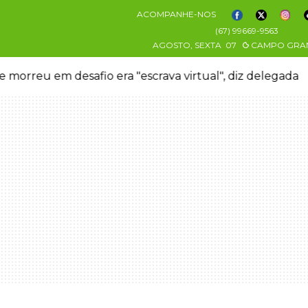
ACOMPANHE-NOS
(67) 99669-9563
AGOSTO, SEXTA
07
CAMPO GRA
 morreu em desafio era "escrava virtual", diz delegada