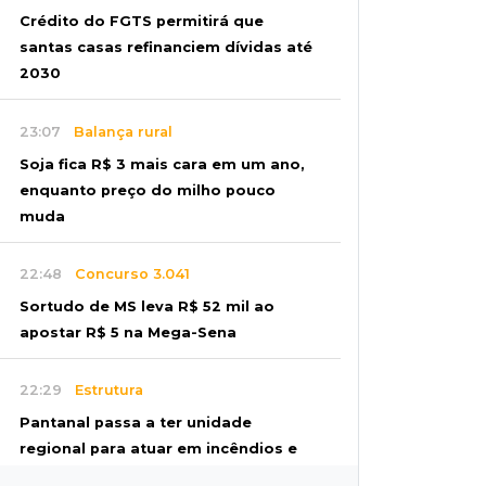
Crédito do FGTS permitirá que
santas casas refinanciem dívidas até
2030
23:07
Balança rural
Soja fica R$ 3 mais cara em um ano,
enquanto preço do milho pouco
muda
22:48
Concurso 3.041
Sortudo de MS leva R$ 52 mil ao
apostar R$ 5 na Mega-Sena
22:29
Estrutura
Pantanal passa a ter unidade
regional para atuar em incêndios e
desmate