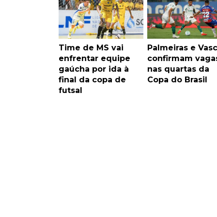
Time de MS vai
Palmeiras e Vas
enfrentar equipe
confirmam vaga
gaúcha por ida à
nas quartas da
final da copa de
Copa do Brasil
futsal