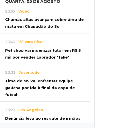
QUARTA, 05 DE AGOSTO
23:55
Vídeo
Chamas altas avançam sobre área de
mata em Chapadão do Sul
23:41
15ª Vara Cível
Pet shop vai indenizar tutor em R$ 5
mil por vender Labrador "fake"
23:33
Juventude
Time de MS vai enfrentar equipe
gaúcha por ida à final da copa de
futsal
23:21
Los Angeles
Denúncia leva ao resgate de irmãos
deixados sozinhos em casa trancada