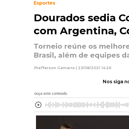
Esportes
Dourados sedia C
com Argentina, C
Torneio reúne os melhore
Brasil, além de equipes d
Jhefferson Gamarra | 23/08/2021 14:26
Nos siga n
ouça este conteúdo