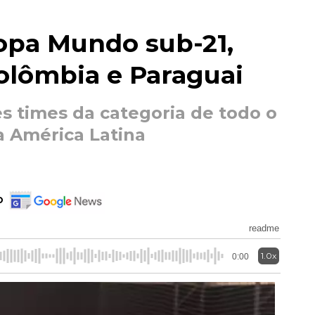
opa Mundo sub-21,
olômbia e Paraguai
s times da categoria de todo o
a América Latina
o
readme
1.0x
0:00