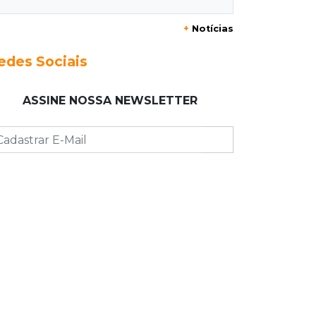
+
Notícias
23:17
Clima
Defesa Civil recomenda atenção em
edes Sociais
MS com formação de ciclone bomba
ASSINE NOSSA NEWSLETTER
23:00
Ideb
Entre escolas com nota divulgada, 3
estaduais lideram o Ensino Médio na
Capital
22:57
Chapadão do Sul
Homem é baleado após apontar
revólver para policiais militares
22:42
Resumão
Palmeiras e Vasco confirmam vagas
nas quartas da Copa do Brasil