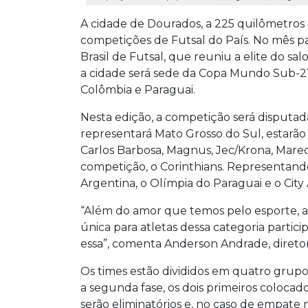
A cidade de Dourados, a 225 quilômetros
competições de Futsal do País. No mês pas
Brasil de Futsal, que reuniu a elite do sal
a cidade será sede da Copa Mundo Sub-21,
Colômbia e Paraguai.
Nesta edição, a competição será disputa
representará Mato Grosso do Sul, estarão
Carlos Barbosa, Magnus, Jec/Krona, Marech
competição, o Corinthians. Representando
Argentina, o Olímpia do Paraguai e o City
“Além do amor que temos pelo esporte,
única para atletas dessa categoria parti
essa”, comenta Anderson Andrade, direto
Os times estão divididos em quatro grup
a segunda fase, os dois primeiros colocad
serão eliminatórios e, no caso de empate