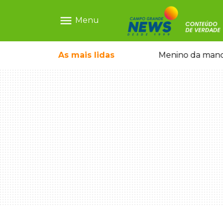
menu
Menu
com show gratuito na Feira Central
As mais
lidas
Menino da mandi