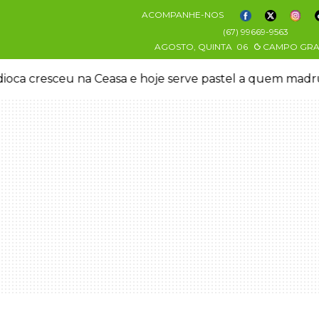
ACOMPANHE-NOS
(67) 99669-9563
AGOSTO, QUINTA
06
CAMPO GR
oca cresceu na Ceasa e hoje serve pastel a quem mad