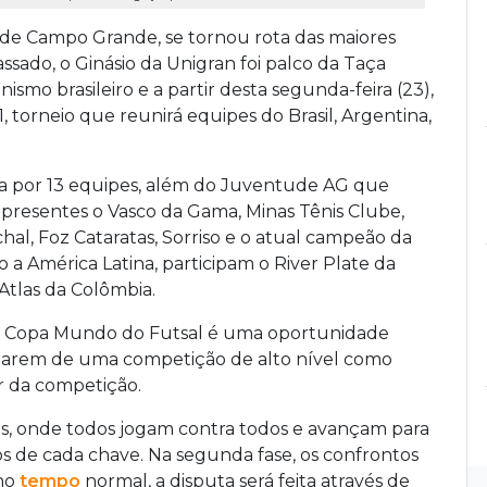
 de Campo Grande, se tornou rota das maiores
sado, o Ginásio da Unigran foi palco da Taça
onismo brasileiro e a partir desta segunda-feira (23),
 torneio que reunirá equipes do Brasil, Argentina,
da por 13 equipes, além do Juventude AG que
 presentes o Vasco da Gama, Minas Tênis Clube,
al, Foz Cataratas, Sorriso e o atual campeão da
 a América Latina, participam o River Plate da
 Atlas da Colômbia.
 a Copa Mundo do Futsal é uma oportunidade
ciparem de uma competição de alto nível como
r da competição.
os, onde todos jogam contra todos e avançam para
os de cada chave. Na segunda fase, os confrontos
 no
tempo
normal, a disputa será feita através de