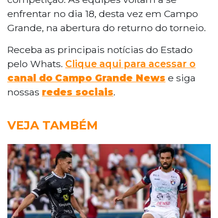
enfrentar no dia 18, desta vez em Campo
Grande, na abertura do returno do torneio.
Receba as principais notícias do Estado
pelo Whats.
Clique aqui para acessar o
canal do
Campo Grande News
e siga
nossas
redes sociais
.
VEJA TAMBÉM