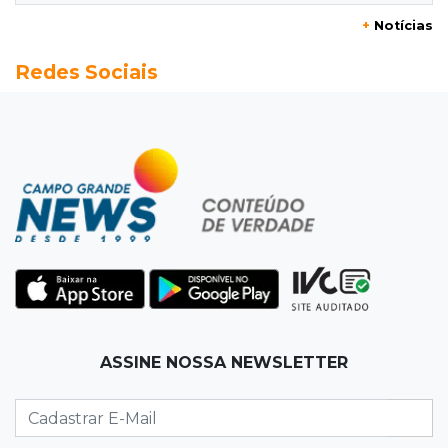
+
Notícias
17:42
Bonito
Redes Sociais
Justiça manda periciar obra construída perto
da Gruta do Lago Azul
17:42
Fronteira
PRF encontra 420 kg de cocaína em fundo
falso e prende pai e filho
17:31
Ensinar Juntos
A fragilização da verdade na era digital
17:21
Ideb
ASSINE NOSSA NEWSLETTER
Qualidade da educação avança em MS e
Ensino Médio sobe de 4,0 para 4,4
17:16
Justiça