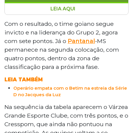
LEIA AQUI
Planalto FC e Pantanal FC empataram sem
gols neste domingo (5), no Estádio Anníbal
Com o resultado, o time goiano segue
Toledo, em Aparecida de Goiânia, encerrando o
invicto e na liderança do Grupo 2, agora
primeiro turno do Campeonato Brasileiro
com sete pontos. Já o
Pantanal
-MS
Feminino A-3. O Planalto segue invicto e lidera
permanece na segunda colocação, com
o Grupo 2 com sete pontos, enquanto o
quatro pontos, dentro da zona de
Pantanal-MS é o segundo colocado com
quatro pontos. As equipes voltam a se
classificação para a próxima fase.
enfrentar no dia 18 em Campo Grande, na
LEIA TAMBÉM
abertura do returno.
Operário empata com o Betim na estreia da Série
D no Jacques da Luz
Na sequência da tabela aparecem o Várzea
Grande Esporte Clube, com três pontos, e o
Cresspom, que ainda não pontuou na
competição. As equipes voltam a se