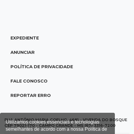
TJMS reativa núcleos para destravar
processos parados há mais de 900 dias
17:05
Em Brasília
EXPEDIENTE
MS leva delegação de 40 atletas ao
Supercampeonato Brasileiro de Taekwondo
ANUNCIAR
16:55
De PDFs à própria linhagem
POLÍTICA DE PRIVACIDADE
Séculos de história unem família de jovem de
MS a antiga dinastia
FALE CONOSCO
16:41
Privacidade violada
REPORTAR ERRO
Loja indenizará mulher perseguida por
funcionário que usava imagens de câmeras
RUA ANTÔNIO MARIA COELHO, 4681 - VIVENDA DO BOSQUE
Utilizamos cookies essenciais e tecnologias
CEP 79021-170 - CAMPO GRANDE - MS (67) 3316-7200
16:35
Palma da Mão
semelhantes de acordo com a nossa Política de