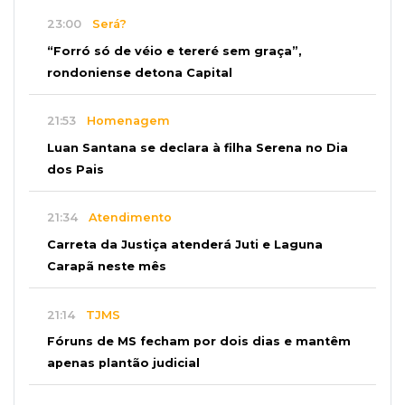
23:00
Será?
“Forró só de véio e tereré sem graça”,
rondoniense detona Capital
21:53
Homenagem
Luan Santana se declara à filha Serena no Dia
dos Pais
21:34
Atendimento
Carreta da Justiça atenderá Juti e Laguna
Carapã neste mês
21:14
TJMS
Fóruns de MS fecham por dois dias e mantêm
apenas plantão judicial