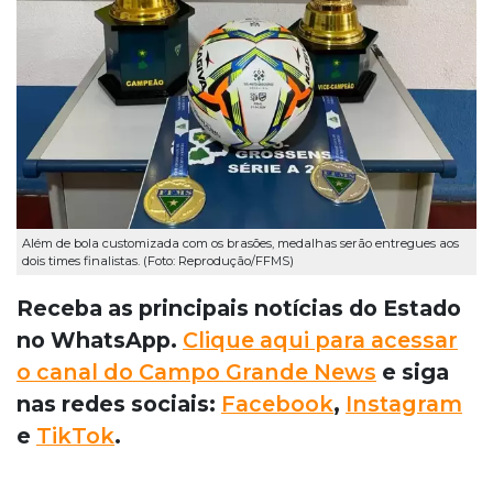
Além de bola customizada com os brasões, medalhas serão entregues aos
dois times finalistas. (Foto: Reprodução/FFMS)
Receba as principais notícias do Estado
no WhatsApp.
Clique aqui para acessar
o canal do Campo Grande News
e siga
nas redes sociais:
Facebook
,
Instagram
e
TikTok
.