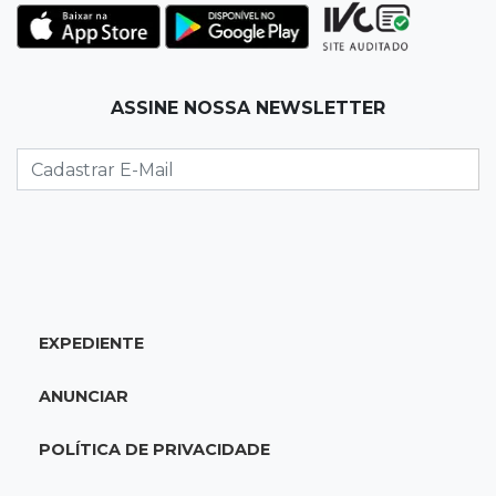
Corinthians vence Bragantino por 2 a 0 e sobe
para 7º no Brasileirão
19:12
Na Vila Belmiro
ASSINE NOSSA NEWSLETTER
Athletico vence Santos por 2 a 0 e mantém 3º
lugar no Brasileirão
18:51
Oportunidades
UEMS está com seleções para professores
com salários de até R$ 10,2 mil
EXPEDIENTE
18:33
Em 2022
Homem que ajudou a sequestrar bebê matou
ANUNCIAR
adolescente atropelada no Amazonas
POLÍTICA DE PRIVACIDADE
18:15
Nubank Parque
Palmeiras e Inter ficam no 0 a 0 pela 22ª