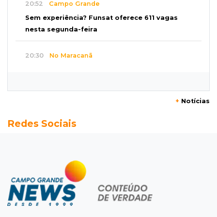
20:52
Campo Grande
Sem experiência? Funsat oferece 611 vagas
nesta segunda-feira
20:30
No Maracanã
Flamengo vence Vitória por 2 a 0 e encurta
distância para o líder
+
Notícias
20:13
Empregos
Redes Sociais
Seleções em MS têm salários de até R$ 8,2 mil;
veja oportunidades
19:50
Jardim Itatiaia
Vigia é amarrado durante roubo de carro e
dois caminhões em pátio
19:35
Bragança Paulista