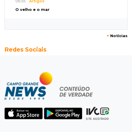
06:55
Artigos
O velho e o mar
SEXTA, 07 DE AGOSTO
23:54
Redução
+
Notícias
Pantanal reduz desmatamento em 65% e
Redes Sociais
Cerrado tem queda de 11,5%
23:35
Futebol de MS
Federação convoca clubes para definir
formato e regras da Copa MS 2026
23:16
Dourados
Biz usada na execução de jovem é
abandonada em área de mata
22:57
Chuva