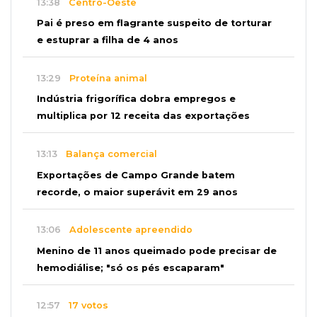
13:38
Centro-Oeste
Pai é preso em flagrante suspeito de torturar
e estuprar a filha de 4 anos
13:29
Proteína animal
Indústria frigorífica dobra empregos e
multiplica por 12 receita das exportações
13:13
Balança comercial
Exportações de Campo Grande batem
recorde, o maior superávit em 29 anos
13:06
Adolescente apreendido
Menino de 11 anos queimado pode precisar de
hemodiálise; "só os pés escaparam"
12:57
17 votos