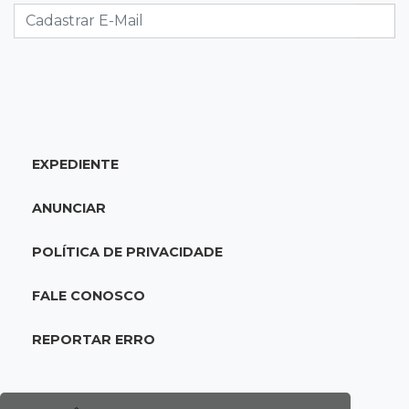
12:26
Clima
Defesa Civil descarta cenário extremo com
chegada de ciclone
12:12
Natureza
EXPEDIENTE
Ovos de arara-azul marcam início da
temporada reprodutiva no Pantanal
ANUNCIAR
12:06
Aquidauana
POLÍTICA DE PRIVACIDADE
Após apagão, comerciantes contabilizam
prejuízos e buscam ressarcimento
FALE CONOSCO
11:55
Meio ambiente
REPORTAR ERRO
Engenheiro do Pantanal: tatu-canastra pode
ganhar dia oficial em MS