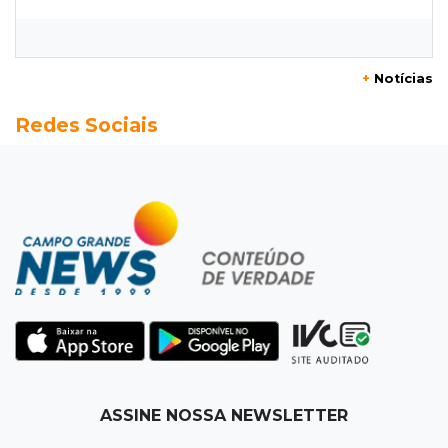
Câmara derruba veto e garante consulta
simplificada a salários de servidores
+
Notícias
12:52
Artes
Redes Sociais
Semana cultural reúne grandes nomes da
música, teatro e dança no Teatro Prosa
12:47
Artigos
O terrorismo começa pela dignidade humana
12:43
Esporte Equestre
Da fivela de campeã ao sonho internacional:
amazona de MS quer chegar ao Texas
12:32
Máquinas de Areia
ASSINE NOSSA NEWSLETTER
Empresário investigado em 2023 volta a ser
alvo por R$ 100 milhões em contratos