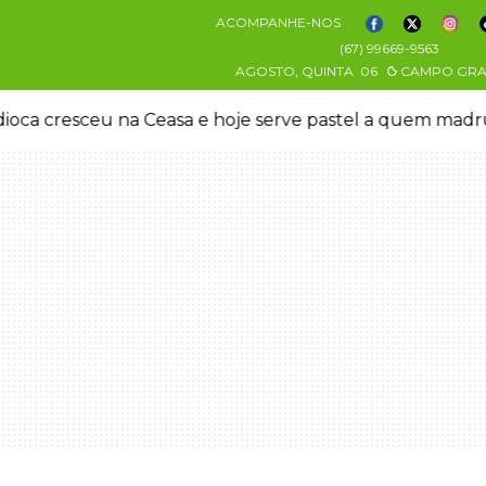
ACOMPANHE-NOS
(67) 99669-9563
AGOSTO, QUINTA
06
CAMPO GR
oca cresceu na Ceasa e hoje serve pastel a quem mad