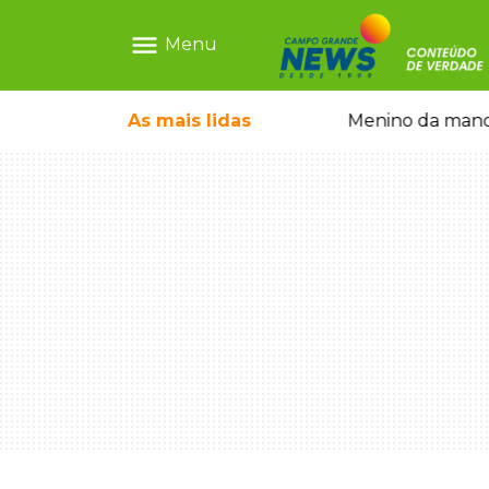
menu
Menu
ãe que não reconhece o filho queimado
As mais
lidas
Menino da mandi