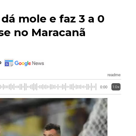
dá mole e faz 3 a 0
se no Maracanã
o
readme
1.0x
0:00