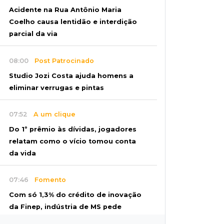
Acidente na Rua Antônio Maria
Coelho causa lentidão e interdição
parcial da via
08:00
Post Patrocinado
Studio Jozi Costa ajuda homens a
eliminar verrugas e pintas
07:52
A um clique
Do 1º prêmio às dívidas, jogadores
relatam como o vício tomou conta
da vida
07:46
Fomento
Com só 1,3% do crédito de inovação
da Finep, indústria de MS pede
espaço