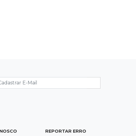
sábado: veja programação
07:29
Ivinhema
Suspeita de fraude em gabarito leva
a pedido de suspensão de Concurso
Público
07:18
Tempo
Iguatemi amanhece sob chuva e
segue em alerta para ventos de até
100 km/h
07:06
Garimpo solidário
Sapatos de marca e tamanco de
Scheila Carvalho viram achados em
Bazar de Cincão
ONOSCO
REPORTAR ERRO