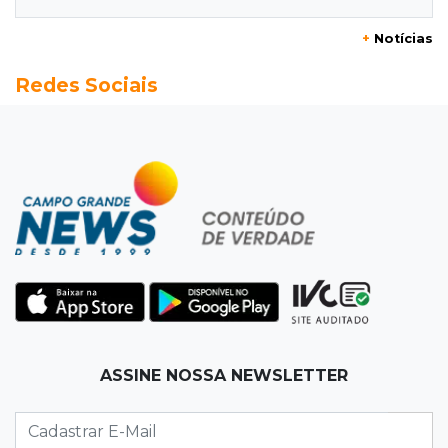
12:55
Ventania
+
Notícias
Árvore cai, bloqueia avenida e deixa comércio
Redes Sociais
sem energia em Campo Grande
12:34
"Foi mal"
Mulher em situação de rua coloca fogo em
terreno e causa incêndio no Santo Amaro
12:10
Direito
Inteligência Artificial avança na advocacia e
encurta tarefas administrativas
12:08
Decisão judicial
ASSINE NOSSA NEWSLETTER
Justiça manda tirar canil e proíbe treino do
Choque ao lado de condomínio