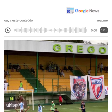
ouça este conteúdo
readme
1.0x
0:00