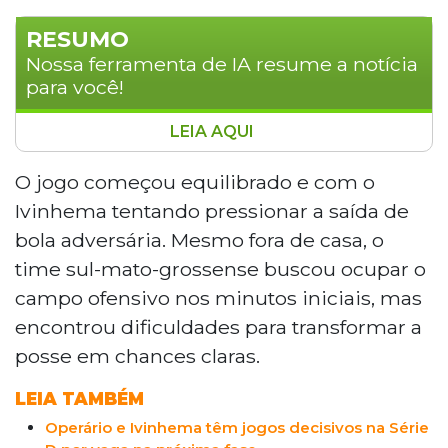
RESUMO
Nossa ferramenta de IA resume a notícia
para você!
LEIA AQUI
O Ivinhema foi derrotado por 3 a 0 pelo
Betim neste sábado (23), na Arena
O jogo começou equilibrado e com o
Gregorão, em Contagem (MG), pela
Ivinhema tentando pressionar a saída de
oitava rodada do Campeonato Brasileiro
bola adversária. Mesmo fora de casa, o
Série D. Giovani, Gabriel Caipira e Erick
time sul-mato-grossense buscou ocupar o
Salles marcaram os gols. Com o
campo ofensivo nos minutos iniciais, mas
resultado, o Betim assumiu a vice-
liderança do Grupo A11, com 12 pontos,
encontrou dificuldades para transformar a
enquanto o Ivinhema caiu para a quarta
posse em chances claras.
colocação, com 11 pontos.
LEIA TAMBÉM
Operário e Ivinhema têm jogos decisivos na Série