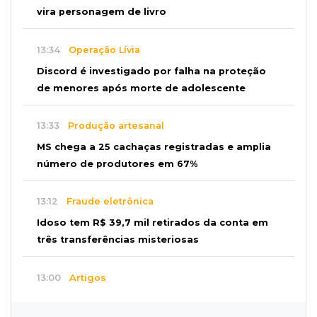
vira personagem de livro
13:34
Operação Lívia
Discord é investigado por falha na proteção
de menores após morte de adolescente
13:33
Produção artesanal
MS chega a 25 cachaças registradas e amplia
número de produtores em 67%
13:12
Fraude eletrônica
Idoso tem R$ 39,7 mil retirados da conta em
três transferências misteriosas
13:00
Artigos
O crescimento descontrolado das big techs