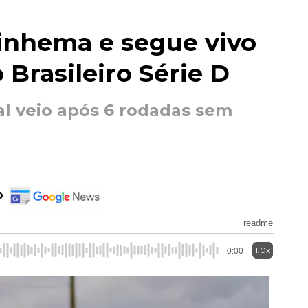
vinhema e segue vivo
 Brasileiro Série D
tal veio após 6 rodadas sem
o
readme
1.0x
0:00