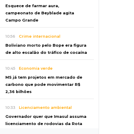
Esquece de farmar aura,
campeonato de Beyblade agita
Campo Grande
10:56
Crime internacional
Boliviano morto pelo Bope era figura
de alto escalão do tráfico de cocaína
10:45
Economia verde
MS já tem projetos em mercado de
carbono que pode movimentar R$
2,36 bilhões
10:33
Licenciamento ambiental
Governador quer que Imasul assuma
licenciamento de rodovias da Rota
da Celulose