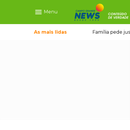
menu
Menu
o pai e morre a caminho do hospital
As mais
lidas
Família pede ju