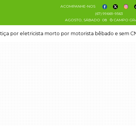
ACOMPANHE-NOS
(67) 99669-9563
AGOSTO, SÁBADO
08
CAMPO GR
stiça por eletricista morto por motorista bêbado e sem 