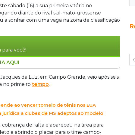
e sábado (16) a sua primeira vitória no
ogando diante do rival sul-mato-grossense
ou a sonhar com uma vaga na zona de classificação
R
 para você!
IA AQUI
rodadas e venceu o Ivinhema por 2 a 0, em
D do Campeonato Brasileiro. Com gols de Titi e
o Jacques da Luz, em Campo Grande, veio após seis
mou seus primeiros três pontos e chegou aos
da no primeiro
tempo
.
e distância do G4. Enquanto o Galo se prepara
e, o Ivinhema permanece na vice-liderança com
ende ao vencer torneio de tênis nos EUA
sições até o fechamento da rodada.
 jurídica a clubes de MS adeptos ao modelo
u cobrança de falta e apareceu na área para
eto e abrindo o placar para o time campo-