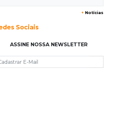
+
Notícias
10:25
Dourados
Após brilhar na Copa LNF, goleiro do
edes Sociais
Juventude AG vai para futsal de
Portugal
ASSINE NOSSA NEWSLETTER
10:13
TV News
Morte no trânsito e casamento de
bisavó são destaques da semana
10:05
19 viagens num dia
Fraude com cartão “torra” R$ 81 mil
em comida e transporte
09:53
Resultado da enquete
Punição de agressores de mulheres
precisar ser mais severa para 52%