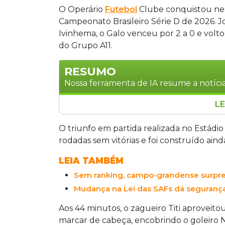
O Operário
Futebol
Clube conquistou nest
Campeonato Brasileiro Série D de 2026. J
Ivinhema, o Galo venceu por 2 a 0 e volt
do Grupo A11.
RESUMO
Nossa ferramenta de IA resume a notícia
LE
O Operário encerrou um jejum de seis 
partida válida pelo Grupo A11 da Série 
O triunfo em partida realizada no Estádi
Luizinho, o clube campo-grandense so
rodadas sem vitórias e foi construído ain
seis na tabela, ficando a apenas dois d
LEIA TAMBÉM
para enfrentar o lanterna Ouvidorens
Sem ranking, campo-grandense surpre
11 pontos, mas corre o risco de cair po
Mudança na Lei das SAFs dá segurança
Aos 44 minutos, o zagueiro Titi aproveito
marcar de cabeça, encobrindo o goleiro N