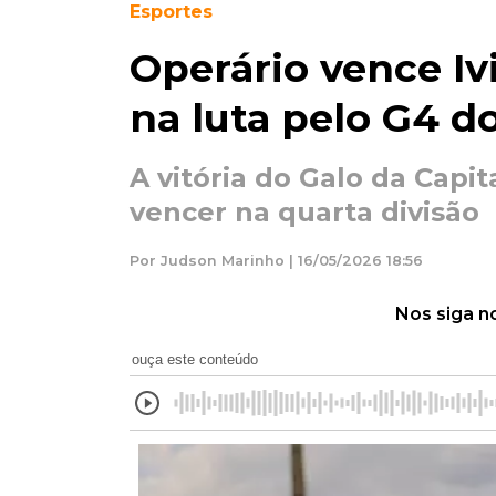
Esportes
Operário vence I
na luta pelo G4 do
A vitória do Galo da Capi
vencer na quarta divisão
Por Judson Marinho | 16/05/2026 18:56
Nos siga n
ouça este conteúdo