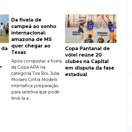
Da fivela de
campeã ao sonho
internacional:
amazona de MS
quer chegar ao
 da
Copa Pantanal de
Texas
vôlei reúne 20
Após conquistar a fivela
clubes na Capital
da Copa APA na
ª
em disputa da fase
categoria Tira Boi, Júlia
estadual
Moraes Cintra Modelli
intensifica preparação
para seletiva que pode
levá-la a...