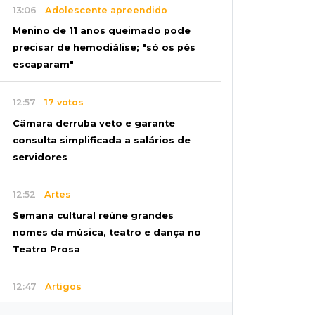
13:06
Adolescente apreendido
Menino de 11 anos queimado pode
precisar de hemodiálise; "só os pés
escaparam"
12:57
17 votos
Câmara derruba veto e garante
consulta simplificada a salários de
servidores
12:52
Artes
Semana cultural reúne grandes
nomes da música, teatro e dança no
Teatro Prosa
12:47
Artigos
O terrorismo começa pela dignidade