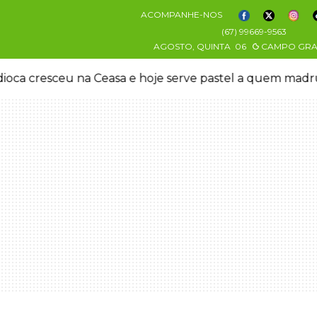
ACOMPANHE-NOS
(67) 99669-9563
AGOSTO, QUINTA
06
CAMPO GR
oca cresceu na Ceasa e hoje serve pastel a quem mad