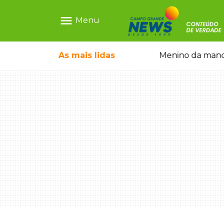
menu
Menu
ãe que não reconhece o filho queimado
As mais
lidas
Menino da mandi