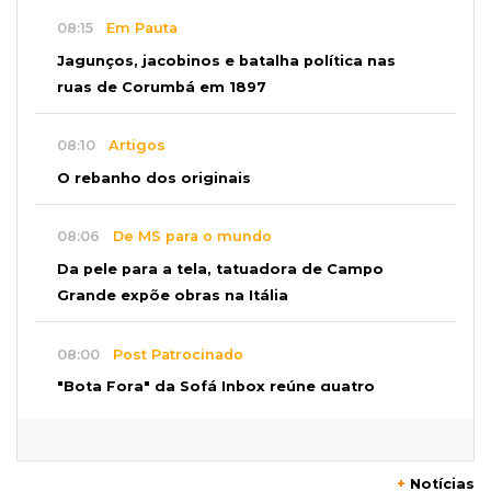
08:15
Em Pauta
Jagunços, jacobinos e batalha política nas
ruas de Corumbá em 1897
08:10
Artigos
O rebanho dos originais
08:06
De MS para o mundo
Da pele para a tela, tatuadora de Campo
Grande expõe obras na Itália
08:00
Post Patrocinado
"Bota Fora" da Sofá Inbox reúne quatro
opções com 48% de desconto
07:58
Túnel do tempo
+
Notícias