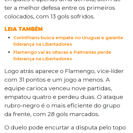
deixa a diferença em apenas um ponto; já um
ter a melhor defesa entre os primeiros
triunfo palmeirense abre sete. A rodada
também tem São Paulo x Botafogo, Vitória x
colocados, com 13 gols sofridos.
Internacional, Mirassol x Fluminense e Grêmio
LEIA TAMBÉM
x Santos.
Corinthians busca empate no Uruguai e garante
liderança na Libertadores
Flamengo vai às oitavas e Palmeiras perde
liderança na Libertadores
Logo atrás aparece o Flamengo, vice-líder
com 31 pontos e um jogo a menos. A
equipe carioca venceu nove partidas,
empatou quatro e perdeu duas. O ataque
rubro-negro é o mais eficiente do grupo
da frente, com 28 gols marcados.
O duelo pode encurtar a disputa pelo topo