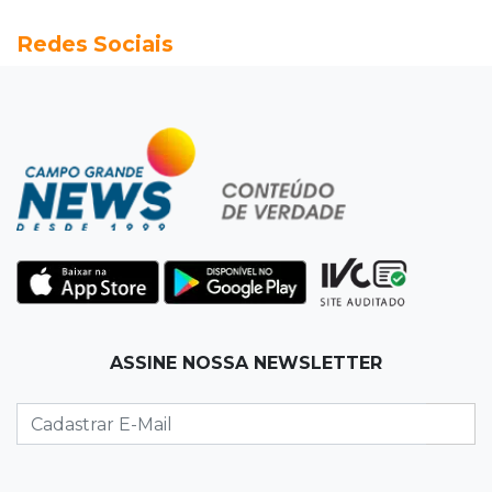
Fonte gigante fez supermercado em 1973 virar
Redes Sociais
passeio campo-grandense
07:49
Copa Pelezinho
Torneio de futsal abre 34ª edição com quatro
jogos neste sábado
07:48
Pele Vermelha, Corona, Valley...
Muita gente já passou a madrugada dentro da
imaginação de Scalise
07:45
José Marques
ASSINE NOSSA NEWSLETTER
Agosto no Bosque reúne esporte, cultura e
prêmios
07:33
Agenda
Riedel vai a Brasília para reunião no Ministério