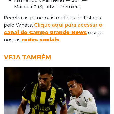
Maracanã (Sportv e Premiere)
Receba as principais notícias do Estado
pelo Whats.
Clique aqui para acessar o
canal do Campo Grande News
e siga
nossas
redes sociais
.
VEJA TAMBÉM