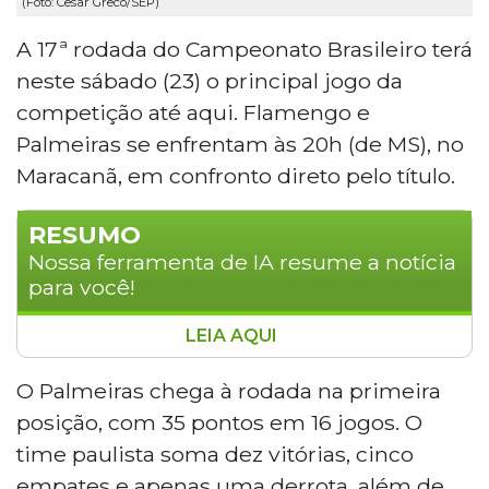
(Foto: Cesar Greco/SEP)
A 17ª rodada do Campeonato Brasileiro terá
neste sábado (23) o principal jogo da
competição até aqui. Flamengo e
Palmeiras se enfrentam às 20h (de MS), no
Maracanã, em confronto direto pelo título.
RESUMO
Nossa ferramenta de IA resume a notícia
para você!
LEIA AQUI
Flamengo e Palmeiras se enfrentam neste
sábado (23), às 20h, no Maracanã, pela 17ª
O Palmeiras chega à rodada na primeira
rodada do Brasileirão. O Palmeiras lidera com
posição, com 35 pontos em 16 jogos. O
35 pontos, enquanto o Flamengo é vice-líder
time paulista soma dez vitórias, cinco
com 31 e um jogo a menos. Uma vitória carioca
empates e apenas uma derrota, além de