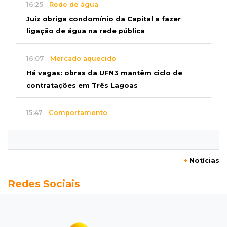
16:25
Rede de água
Juiz obriga condomínio da Capital a fazer
ligação de água na rede pública
16:07
Mercado aquecido
Há vagas: obras da UFN3 mantêm ciclo de
contratações em Três Lagoas
15:47
Comportamento
Odilon Wagner se encanta em visita ao
Bioparque Pantanal: “deslumbrante”
+
Notícias
15:25
Zona rural
Redes Sociais
Visitante encontra túmulo violado e ossos
expostos no Cemitério Três Barras
15:07
Bairro Universitário