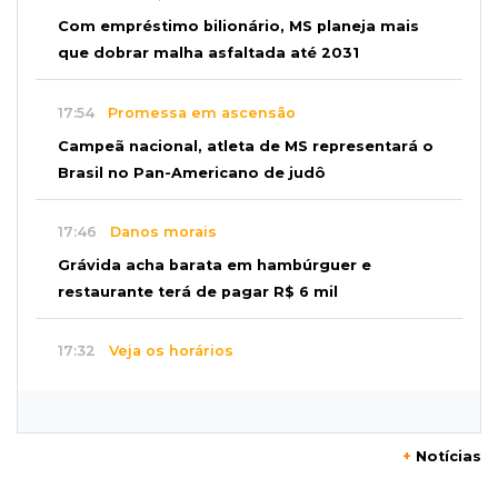
Com empréstimo bilionário, MS planeja mais
que dobrar malha asfaltada até 2031
17:54
Promessa em ascensão
Campeã nacional, atleta de MS representará o
Brasil no Pan-Americano de judô
17:46
Danos morais
Grávida acha barata em hambúrguer e
restaurante terá de pagar R$ 6 mil
17:32
Veja os horários
Velório de Luis Pedro Scalise será no Rubens
Gil de Camillo nesta sexta-feira
+
Notícias
17:25
Operação Lívia