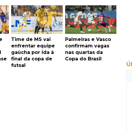
e
Time de MS vai
Palmeiras e Vasco
enfrentar equipe
confirmam vagas
l
gaúcha por ida à
nas quartas da
ase
final da copa de
Copa do Brasil
Ú
futsal