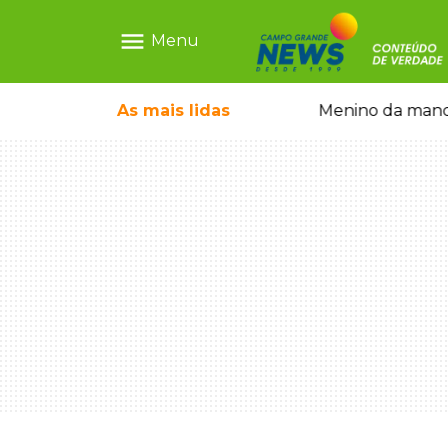
menu
Menu
ntre crianças brasileiras
As mais
lidas
Menino da mandi