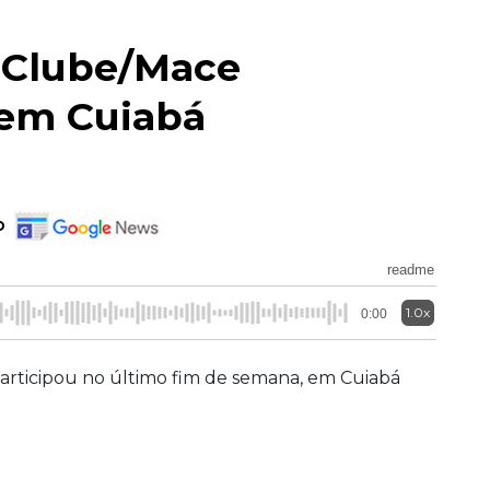
 Clube/Mace
 em Cuiabá
o
readme
1.0x
0:00
articipou no último fim de semana, em Cuiabá