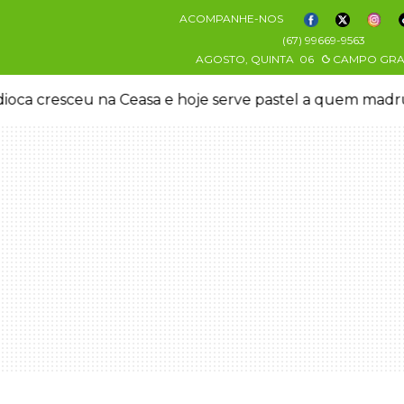
ACOMPANHE-NOS
(67) 99669-9563
AGOSTO, QUINTA
06
CAMPO GR
oca cresceu na Ceasa e hoje serve pastel a quem mad