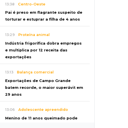
13:38
Centro-Oeste
Pai é preso em flagrante suspeito de
torturar e estuprar a filha de 4 anos
13:29
Proteína animal
Indústria frigorífica dobra empregos
e multiplica por 12 receita das
exportações
13:13
Balança comercial
Exportações de Campo Grande
batem recorde, o maior superávit em
29 anos
13:06
Adolescente apreendido
Menino de 11 anos queimado pode
precisar de hemodiálise; "só os pés