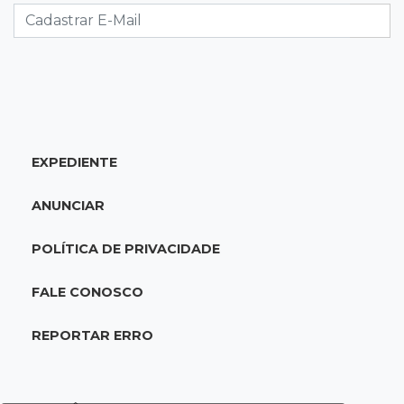
economia de MS, diz Gerson Claro
17:02
Cyber Trap
Empresário preso por fraude bancária usava
Discord para vender cartões clonados
EXPEDIENTE
16:54
Eleições 2026
Continuidade ou alternância: a oposição
ANUNCIAR
desafia projeto que Reinaldo põe à prova
POLÍTICA DE PRIVACIDADE
16:52
Eleições 2026
Reinaldo e a engenharia de um projeto para
FALE CONOSCO
permanecer no poder
REPORTAR ERRO
16:50
Asfalto novinho
Com máquinas nas ruas, Vila Nogueira e
Aimoré esperam fim do poeirão e lamaçal