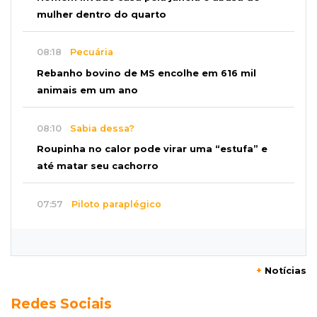
mulher dentro do quarto
08:18
Pecuária
Rebanho bovino de MS encolhe em 616 mil
animais em um ano
08:10
Sabia dessa?
Roupinha no calor pode virar uma “estufa” e
até matar seu cachorro
07:57
Piloto paraplégico
Ele vendeu a casa para virar piloto, mas pulo
na piscina mudou tudo
+
Notícias
07:46
Cozinha sobre rodas
Redes Sociais
É só abrir o porta-malas: Fábio assa chipa e